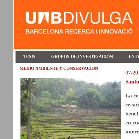
TESIS
GRUPOS DE INVESTIGACIÓN
ENT
MEDIO AMBIENTE Y CONSERVACIÓN
07/20
Santu
La co
creac
benef
en cu
inter