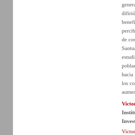
gener
difiri
benefi
perci
de cos
Santua
estud
poblac
hacia 
los c
aumen
Victo
Insti
Inve
Victo