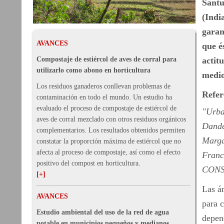
Santu
(Indi
garan
AVANCES
que é
Compostaje de estiércol de aves de corral para
actit
utilizarlo como abono en horticultura
medio
Los residuos ganaderos conllevan problemas de
Refer
contaminación en todo el mundo. Un estudio ha
evaluado el proceso de compostaje de estiércol de
"Urban
aves de corral mezclado con otros residuos orgánicos
Dande
complementarios. Los resultados obtenidos permiten
Marga
constatar la proporción máxima de estiércol que no
afecta al proceso de compostaje, así como el efecto
Franc
positivo del compost en horticultura.
CONSE
[+]
Las ár
AVANCES
para c
Estudio ambiental del uso de la red de agua
depend
potable en municipios pequeños y medianos