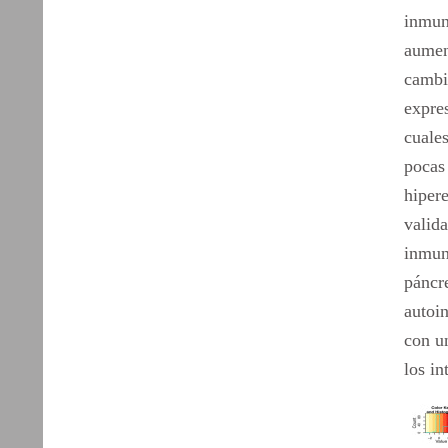
inmun
aumen
cambio
expre
cuale
pocas 
hiper
valid
inmun
páncr
autoi
con u
los in