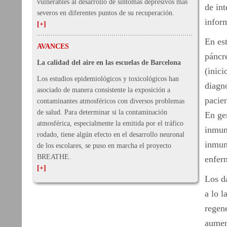
vulnerables al desarrollo de síntomas depresivos más
de int
severos en diferentes puntos de su recuperación.
infor
[+]
En est
AVANCES
páncr
La calidad del aire en las escuelas de Barcelona
(inici
Los estudios epidemiológicos y toxicológicos han
diagnó
asociado de manera consistente la exposición a
pacie
contaminantes atmosféricos con diversos problemas
de salud. Para determinar si la contaminación
En gen
atmosférica, especialmente la emitida por el tráfico
inmun
rodado, tiene algún efecto en el desarrollo neuronal
inmun
de los escolares, se puso en marcha el proyecto
BREATHE.
enfer
[+]
Los da
a lo 
regene
aumen