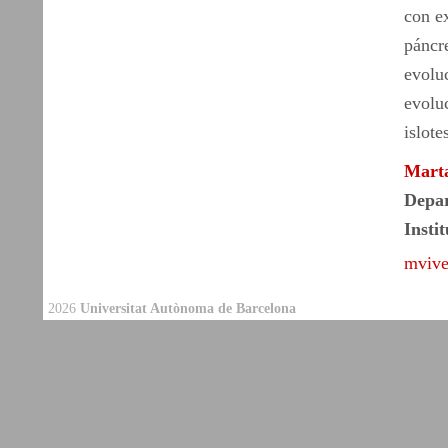
con ex
páncre
evoluc
evolu
islote
Marta
Depar
Insti
mvive
2026
Universitat Autònoma de Barcelona