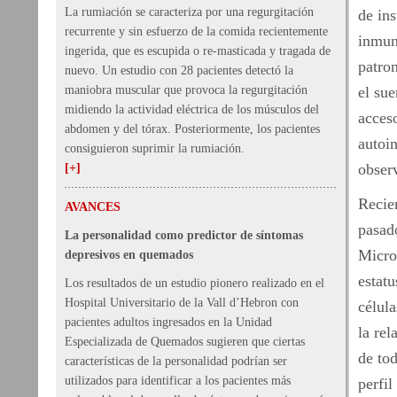
La rumiación se caracteriza por una regurgitación
de ins
recurrente y sin esfuerzo de la comida recientemente
inmuno
ingerida, que es escupida o re-masticada y tragada de
patron
nuevo. Un estudio con 28 pacientes detectó la
maniobra muscular que provoca la regurgitación
el sue
midiendo la actividad eléctrica de los músculos del
acceso
abdomen y del tórax. Posteriormente, los pacientes
autoi
consiguieron suprimir la rumiación.
obser
[+]
Recie
AVANCES
pasad
La personalidad como predictor de síntomas
Microa
depresivos en quemados
estatu
Los resultados de un estudio pionero realizado en el
Hospital Universitario de la Vall d’Hebron con
célula
pacientes adultos ingresados ​​en la Unidad
la re
Especializada de Quemados sugieren que ciertas
de to
características de la personalidad podrían ser
utilizados para identificar a los pacientes más
perfi