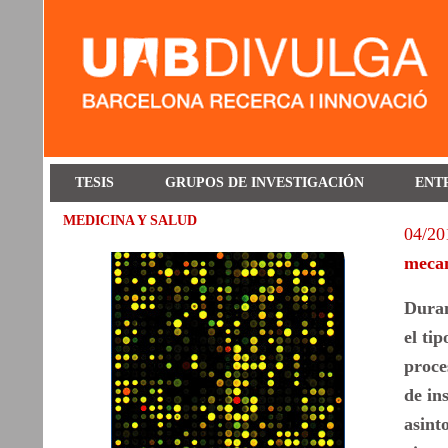
TESIS
GRUPOS DE INVESTIGACIÓN
ENT
MEDICINA Y SALUD
04/20
mecan
Duran
el ti
proce
de in
asint