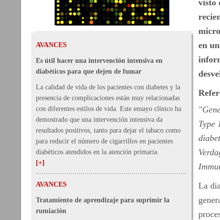
visto 
recie
micro
en un
AVANCES
infor
Es útil hacer una intervención intensiva en
diabéticos para que dejen de fumar
desve
La calidad de vida de los pacientes con diabetes y la
Refer
presencia de complicaciones están muy relacionadas
"Gene 
con diferentes estilos de vida. Este ensayo clínico ha
demostrado que una intervención intensiva da
Type 1
resultados positivos, tanto para dejar el tabaco como
diabe
para reducir el número de cigarrillos en pacientes
Verda
diabéticos atendidos en la atención primaria.
[+]
Immun
AVANCES
La di
gener
Tratamiento de aprendizaje para suprimir la
rumiación
proces