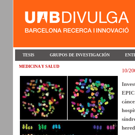
TESIS
GRUPOS DE INVESTIGACIÓN
ENT
MEDICINA Y SALUD
10/20
Inves
EPICO
cánce
hospi
síndr
hered