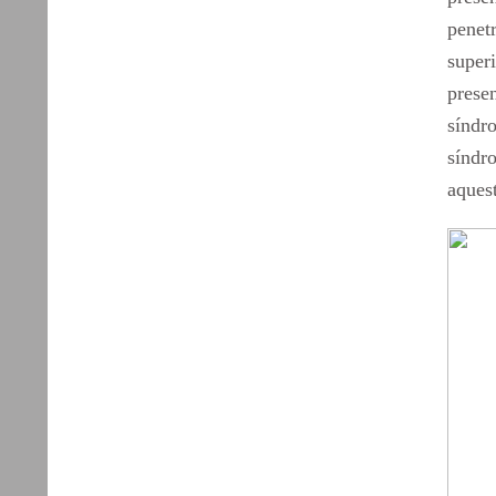
penetr
superi
prese
síndro
síndr
aques