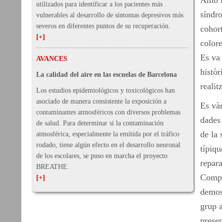
Amb l'
utilizados para identificar a los pacientes más
síndr
vulnerables al desarrollo de síntomas depresivos más
severos en diferentes puntos de su recuperación.
cohort
[+]
colore
Es va
AVANCES
històr
La calidad del aire en las escuelas de Barcelona
realit
Los estudios epidemiológicos y toxicológicos han
asociado de manera consistente la exposición a
Es và
contaminantes atmosféricos con diversos problemas
dades
de salud. Para determinar si la contaminación
de la
atmosférica, especialmente la emitida por el tráfico
rodado, tiene algún efecto en el desarrollo neuronal
típiqu
de los escolares, se puso en marcha el proyecto
repara
BREATHE.
Compa
[+]
demos
grup 
prese