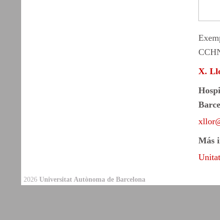
Exemp
CCHNP
X. Ll
Hospi
Barce
xllor
Más i
Unita
2026
Universitat Autònoma de Barcelona