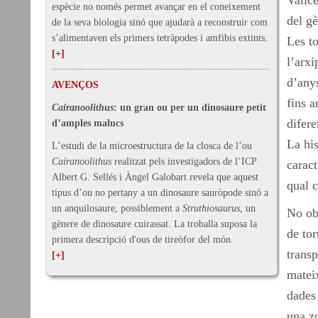
Vallce
espècie no només permet avançar en el coneixement
del g
de la seva biologia sinó que ajudarà a reconstruir com
s’alimentaven els primers tetràpodes i amfibis extints.
Les t
[+]
l’arxi
d’anys
AVENÇOS
fins a
Cairanoolithus
: un gran ou per un dinosaure petit
difere
d’amples malucs
La his
L’estudi de la microestructura de la closca de l’ou
Cairanoolithus
realitzat pels investigadors de l’ICP
caract
Albert G. Sellés i Àngel Galobart revela que aquest
qual c
tipus d’ou no pertany a un dinosaure sauròpode sinó a
un anquilosaure, possiblement a
Struthiosaurus
, un
No ob
gènere de dinosaure cuirassat. La troballa suposa la
de tor
primera descripció d'ous de tireòfor del món.
transp
[+]
matei
dades 
una zo