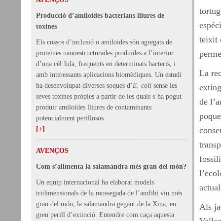
tortu
Producció d’amiloides bacterians lliures de
espèc
toxines
teixit
Els cossos d’inclusió o amiloides són agregats de
permet
proteïnes nanoestructurades produïdes a l’interior
d’una cèl·lula, freqüents en determinats bacteris, i
La rec
amb interessants aplicacions biomèdiques. Un estudi
ha desenvolupat diverses soques d’
E. coli
sense les
exting
seves toxines pròpies a partir de les quals s’ha pogut
de l’a
produir amiloides lliures de contaminants
poques
potencialment perillosos.
[+]
conser
transp
AVENÇOS
fossil
Com s’alimenta la salamandra més gran del món?
l’ecol
Un equip internacional ha elaborat models
actual
tridimensionals de la mossegada de l’amfibi viu més
gran del món, la salamandra gegant de la Xina, en
Als j
greu perill d’extinció. Entendre com caça aquesta