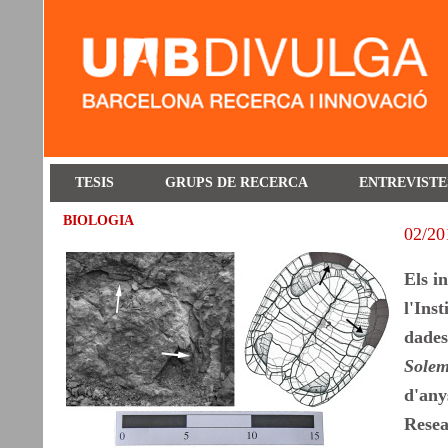
TESIS
GRUPS DE RECERCA
ENTREVISTE
BIOLOGIA
02/20
Els i
l'Ins
dades
Solem
d'any
Resea