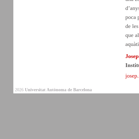
d’any
poca p
de les
que a
aquàti
Josep
Insti
josep
2026
Universitat Autònoma de Barcelona