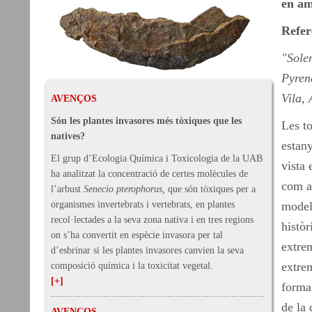
en am
Refer
"Sole
Pyren
Vila,
AVENÇOS
Són les plantes invasores més tòxiques que les
Les to
natives?
estany
El grup d’Ecologia Química i Toxicologia de la UAB
vista 
ha analitzat la concentració de certes molècules de
com a 
l’arbust
Senecio pterophorus,
que són tòxiques per a
organismes invertebrats i vertebrats, en plantes
modela
recol·lectades a la seva zona nativa i en tres regions
històr
on s’ha convertit en espècie invasora per tal
extrem
d’esbrinar si les plantes invasores canvien la seva
extrem
composició química i la toxicitat vegetal.
[+]
forma 
de la 
AVENÇOS