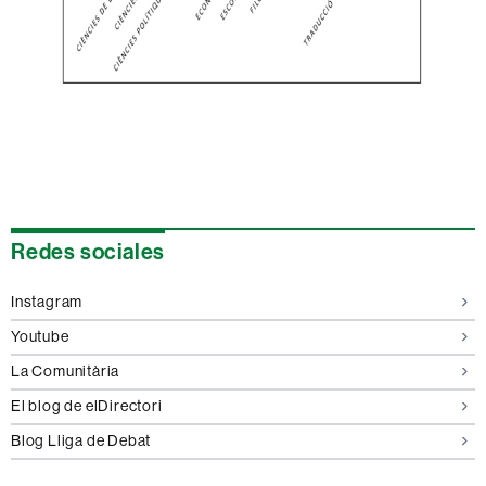
Información
Redes sociales
complementaria
Instagram
Youtube
La Comunitària
El blog de elDirectori
Blog Lliga de Debat