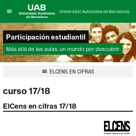
Universitat Autònoma de Barcelona
Clica
UAB
aquí
Universitat
para
Autònoma
Participación estudiantil
desplegar
de
el
Barcelona
menú
Más allá de las aulas, un mundo por descubrir
de
Universitat
Autònoma
Desplegar
ELCENS EN CIFRAS
de
la
Barcelona
navegación
curso 17/18
ElCens en cifras 17/18