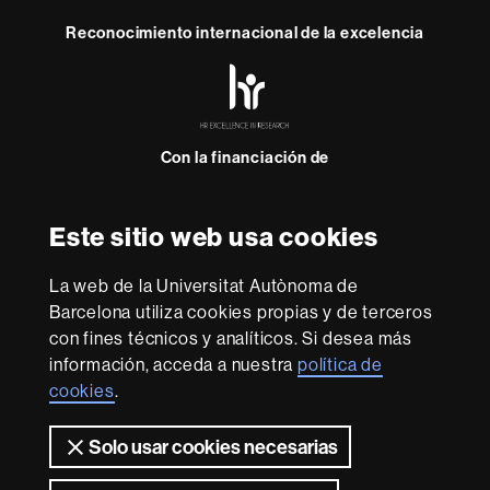
Reconocimiento internacional de la excelencia
HR
Excellence
in
Research
Con la financiación de
-
Euraxess
Este sitio web usa cookies
Sobre
esta
La web de la Universitat Autònoma de
web
Aviso legal
Protección de datos
Sobre el
Barcelona utiliza cookies propias y de terceros
con fines técnicos y analíticos. Si desea más
web
Accesibilidad web
Mapa del web UAB
información, acceda a nuestra
política de
Somos una universidad líder que imparte una docencia
cookies
.
de calidad y excelencia, diversificada, multidisciplinaria y
flexible, adecuada a las necesidades de la sociedad y
Solo usar cookies necesarias
adaptada a los nuevos modelos de la Europa del
conocimiento. La UAB es reconocida internacionalmente