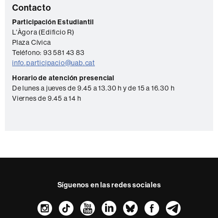
C
Contacto
o
Participación Estudiantil
L'Àgora (Edificio R)
n
Plaza Cívica
t
Teléfono: 93 581 43 83
a
info.participacio@uab.cat
c
Horario de atención presencial
De lunes a jueves de 9.45 a 13.30 h y de 15 a 16.30 h
t
Viernes de 9.45 a 14 h
o
Síguenos en las redes sociales
Instagram
TikTok
YouTube
LinkedIn
Bluesky
Faceboo
Teleg