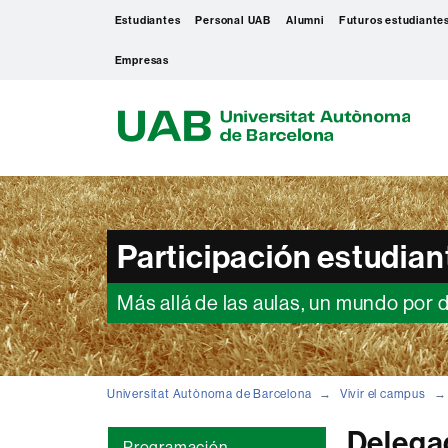
Estudiantes
Personal UAB
Alumni
Futuros estudiante
Empresas
U
A
B
Participación estudiant
Más allá de las aulas, un mundo por 
Universitat Autònoma de Barcelona
Vivir el campus
Delega
Programación