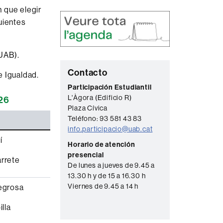
 que elegir
uientes
UAB).
C
Contacto
e Igualdad.
o
Participación Estudiantil
L'Àgora (Edificio R)
026
n
Plaza Cívica
t
Teléfono: 93 581 43 83
a
info.participacio@uab.cat
í
c
Horario de atención
presencial
t
arrete
De lunes a jueves de 9.45 a
o
13.30 h y de 15 a 16.30 h
Viernes de 9.45 a 14 h
egrosa
illa