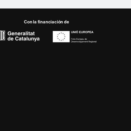
Con la financiación de
 del web UAB
a, diversificada,
da a los nuevos modelos
alidad y el carácter