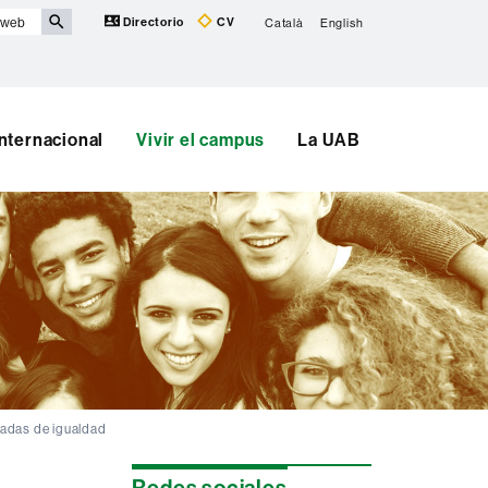
Directorio
CV
Català
English
Internacional
Vivir el campus
La UAB
adas de igualdad
Información
Redes sociales