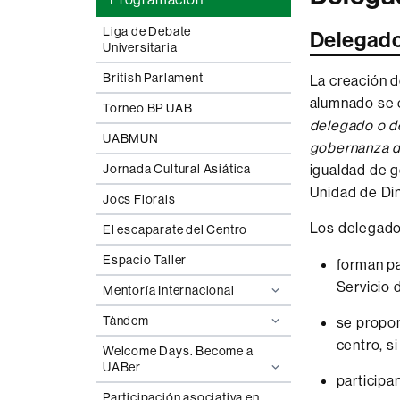
Liga de Debate
Delegado
Universitaria
British Parlament
La creación d
alumnado se e
Torneo BP UAB
delegado o d
UABMUN
gobernanza de
igualdad de g
Jornada Cultural Asiática
Unidad de Din
Jocs Florals
Los delegados
El escaparate del Centro
Espacio Taller
forman pa
Servicio 
Mentoría Internacional
Tàndem
se propon
centro, s
Welcome Days. Become a
UABer
participa
Participación asociativa en