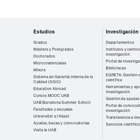
Mapa
Estudios
Investigación
web
Grados
Departamentos
Másters y Postgrados
Institutos y centro
investigación
Doctorados
Portal de Investig
Microcredenciales
Bibliotecas
Mínors
EGRETA: Gestión d
Sistema de Garantía Interna de la
científica
Calidad (SGIC)
Herramientas y apo
Education Abroad
investigación
Cursos MOOC UAB
Gestión de ayudas 
UAB Barcelona Summer School
Portal de convocat
Facultades y escuelas
investigación
Universitat a l'Abast
Transferencia e in
Ayudas, becas y convocatorias
Servicios científic
Visita la UAB