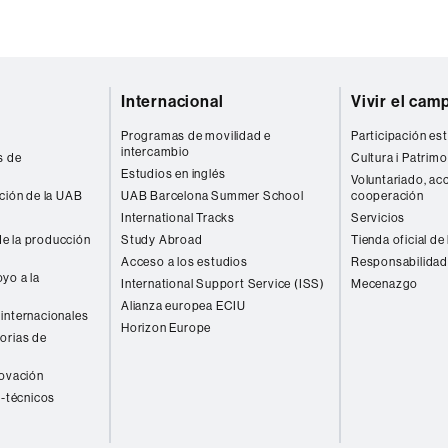
Internacional
Vivir el cam
Programas de movilidad e
Participación est
intercambio
s de
Cultura i Patrimo
Estudios en inglés
Voluntariado, acc
ación de la UAB
UAB Barcelona Summer School
cooperación
International Tracks
Servicios
e la producción
Study Abroad
Tienda oficial de
Acceso a los estudios
Responsabilidad
yo a la
International Support Service (ISS)
Mecenazgo
Alianza europea ECIU
internacionales
Horizon Europe
orias de
novación
o-técnicos