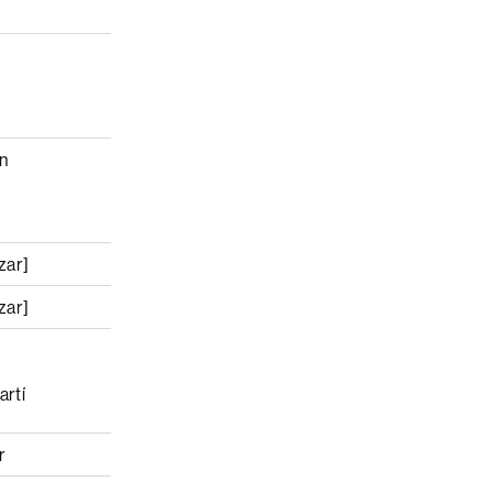
in
zar]
zar]
artí
r