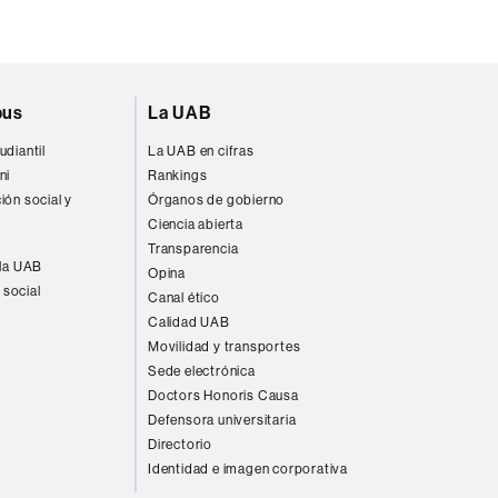
pus
La UAB
udiantil
La UAB en cifras
ni
Rankings
ión social y
Órganos de gobierno
Ciencia abierta
Transparencia
 la UAB
Opina
 social
Canal ético
Calidad UAB
Movilidad y transportes
Sede electrónica
Doctors Honoris Causa
Defensora universitaria
Directorio
Identidad e imagen corporativa