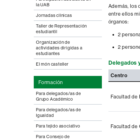
la UAB
Además, los d
entre ellos m
Jornadas clínicas
órganos:
Taller de Representación
estudiantil
2 persona
Organización de
2 persone
actividades dirigidas a
estudiantes
Delegados y
El món casteller
Centro
Formación
Para delegados/as de
Facultad de 
Grupo Académico
Para delegados/as de
Igualdad
Facultad de 
Para tejido asociativo
Para Consejo de