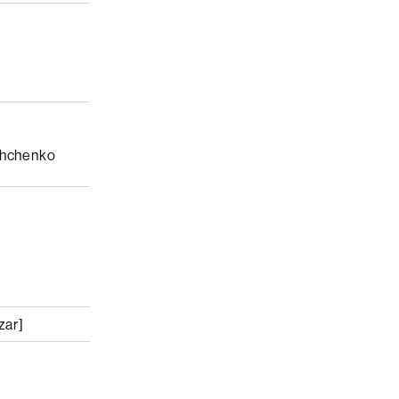
shchenko
zar]