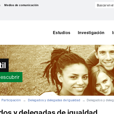
Buscar
s
Medios de comunicación
en
el
web
Estudios
Investigación
il
descubrir
Participación
Delegados y delegadas de Igualdad
Delegados y deleg
dos y delegadas de igualdad