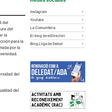
complementaria
Instagram
Youtube
d del
La Comunitària
gura del
ar la
El blog de elDirectori
acción para la
Blog Lliga de Debat
nada por la
iversidad.
ersidad del
ualdad del