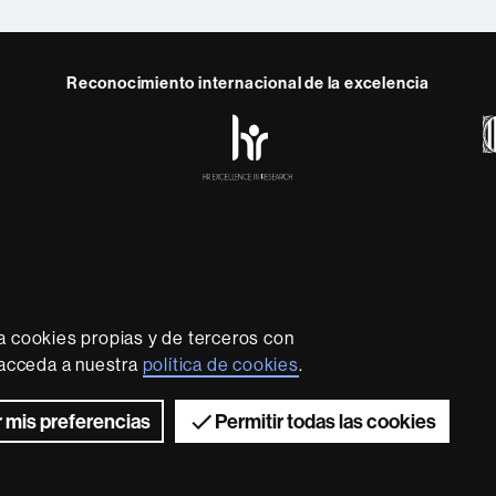
Reconocimiento internacional de la excelencia
HR
y
ebook
Telegram
Excellence
in
Research
-
Euraxess
rotección de datos
Sobre el web
Accesibilidad web
Mapa
sidad líder que imparte una docencia de calidad y excelenci
lexible, adecuada a las necesidades de la sociedad y adapta
a cookies propias y de terceros con
nocimiento. La UAB es reconocida internacionalmente por la c
, acceda a nuestra
política de cookies
.
innovador de su investigación.
2026 Universitat Autònoma de Barcelona
 mis preferencias
Permitir todas las cookies