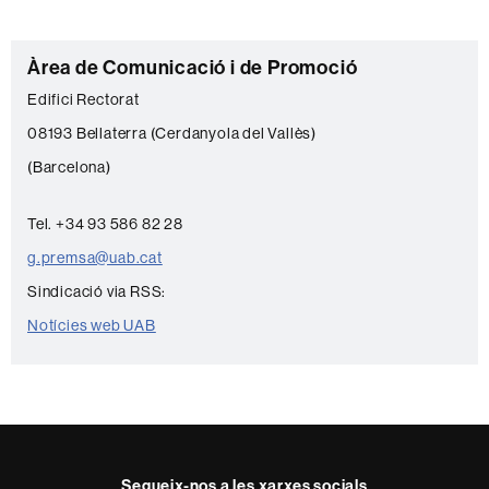
C
Àrea de Comunicació i de Promoció
o
Edifici Rectorat
n
08193 Bellaterra (Cerdanyola del Vallès)
t
(Barcelona)
a
c
Tel. +34 93 586 82 28
t
g.premsa@uab.cat
e
Sindicació via RSS:
Notícies web UAB
Segueix-nos a les xarxes socials