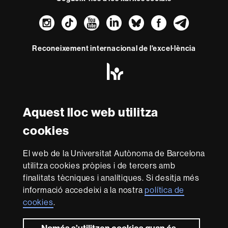
Instagram
TikTok
YouTube
LinkedIn
Bluesky
Faceboo
Teleg
Reconeixement internacional de l'excel·lència
HR
Excellence
in
Research
Amb el finançament de
-
Aquest lloc web utilitza
Euraxess
cookies
Sobre
El web de la Universitat Autònoma de Barcelona
aquest
utilitza cookies pròpies i de tercers amb
web
Avís legal
Protecció de dades
Sobre el
finalitats tècniques i analítiques. Si desitja més
informació accedeixi a la nostra
política de
web
Accessibilitat web
Mapa del web UAB
cookies
.
Som una universitat capdavantera que imparteix una
docència de qualitat i excel·lència, diversificada,