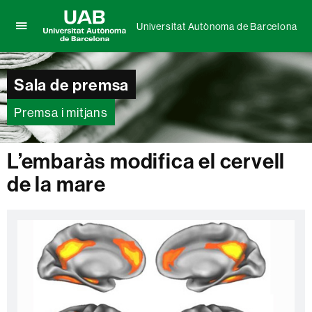
Universitat Autònoma de Barcelona
Prem
UAB
per
Universitat
desplegar
Autònoma
Sala de premsa
el
de
menú
Barcelona
de
Premsa i mitjans
Universitat
Autònoma
de
L’embaràs modifica el cervell
Barcelona
de la mare