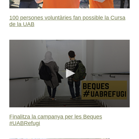
100 persones voluntàries fan possible la Cursa
de la UAB
0
seconds
Finalitza la campanya per les Beques
of
#UABRefugi
0
seconds