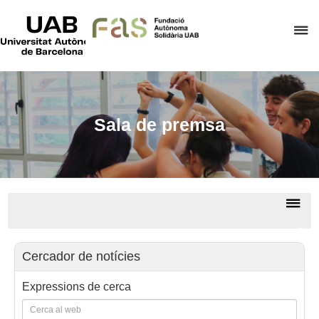
UAB
Universitat
P
Autònoma
de
p
Barcelona
d
el
m
Sala de premsa
d
F
A
S
De
la
Sala
na
de
Cercador de notícies
prem
Expressions de cerca