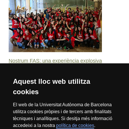
Nostrum FAS: una experiència explosiva
Aquest lloc web utilitza
1
2
3
4
5
6
7
8
9
10
cookies
Reconeixement internacional de l'excel·lència
El web de la Universitat Autònoma de Barcelona
HR
utilitza cookies pròpies i de tercers amb finalitats
tècniques i analítiques. Si desitja més informació
accedeixi a la nostra
política de cookies
.