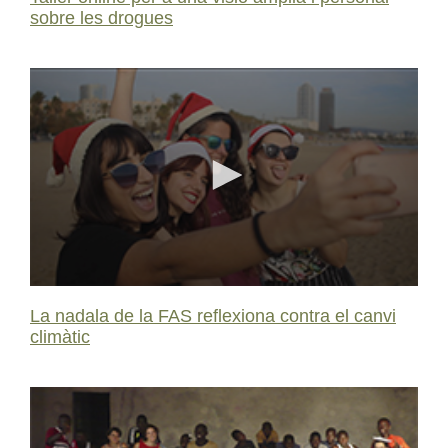
sobre les drogues
0
seconds
La nadala de la FAS reflexiona contra el canvi
of
climàtic
0
seconds