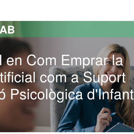
versitat Autònoma de Barcelona
UAB
l en Com Emprar la
rtificial com a Suport
ó Psicològica d'Infan