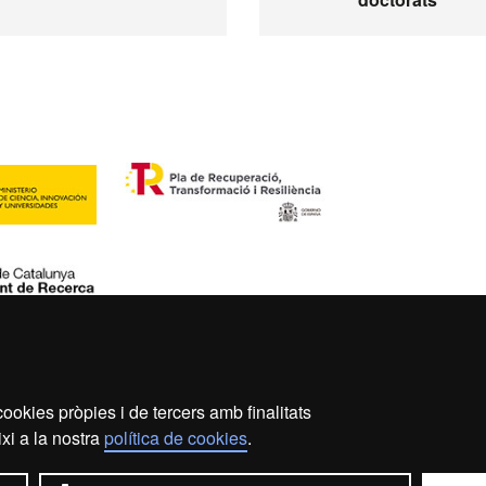
ookies pròpies i de tercers amb finalitats
s legal
Protecció de dades
Sobre el web
Accessibil
xi a la nostra
política de cookies
.
2026 Universitat Autònoma de Barcelona