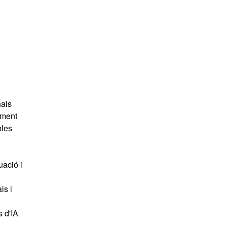
nals
lment
bles
uació i
ls i
s d'IA