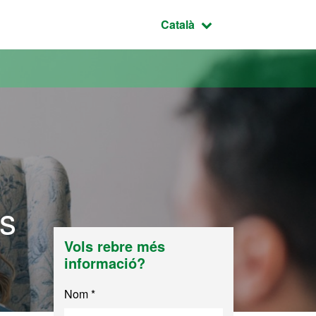
Idioma seleccionat:
Català
ts
Vols rebre més
informació?
Nom *