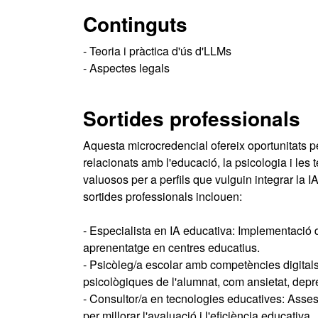
Continguts
- Teoria i pràctica d'ús d'LLMs
- Aspectes legals
Sortides professionals
Aquesta microcredencial ofereix oportunitats
relacionats amb l'educació, la psicologia i le
valuosos per a perfils que vulguin integrar la
sortides professionals inclouen:
- Especialista en IA educativa: Implementació d'e
aprenentatge en centres educatius.
- Psicòleg/a escolar amb competències digitals:
psicològiques de l'alumnat, com ansietat, depres
- Consultor/a en tecnologies educatives: Asses
per millorar l'avaluació i l'eficiència educativa.