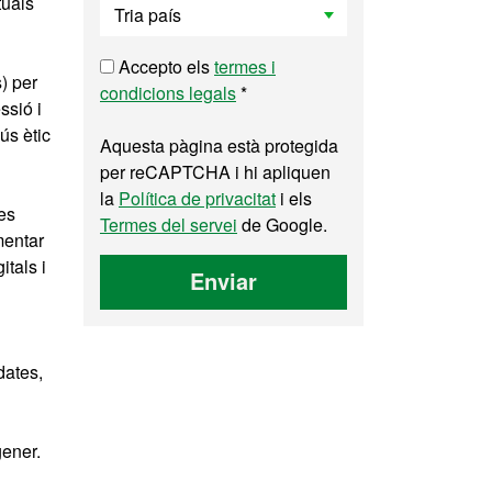
tuals
Accepto els
termes i
) per
condicions legals
*
ssió i
ús ètic
Aquesta pàgina està protegida
per reCAPTCHA i hi apliquen
la
Política de privacitat
i els
es
Termes del servei
de Google.
mentar
tals i
Enviar
dates,
gener.