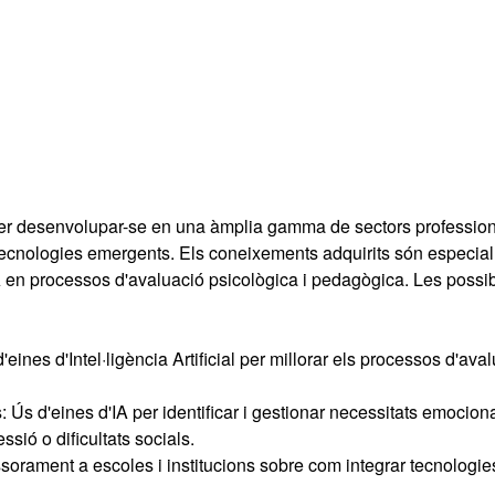
 per desenvolupar-se en una àmplia gamma de sectors professio
s tecnologies emergents. Els coneixements adquirits són especia
 IA en processos d'avaluació psicològica i pedagògica. Les possi
ines d'Intel·ligència Artificial per millorar els processos d'aval
 Ús d'eines d'IA per identificar i gestionar necessitats emociona
sió o dificultats socials.
sorament a escoles i institucions sobre com integrar tecnologie