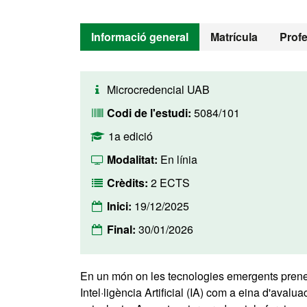
Informació general
Matrícula
Prof
Microcredencial UAB
Codi de l'estudi:
5084/101
1a edició
Modalitat:
En línia
Crèdits:
2 ECTS
Inici:
19/12/2025
Final:
30/01/2026
En un món on les tecnologies emergents prenen
Intel·ligència Artificial (IA) com a eina d'avalu