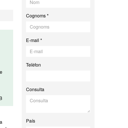
Cognoms *
E-mail *
Telèfon
Consulta
AB
País
la