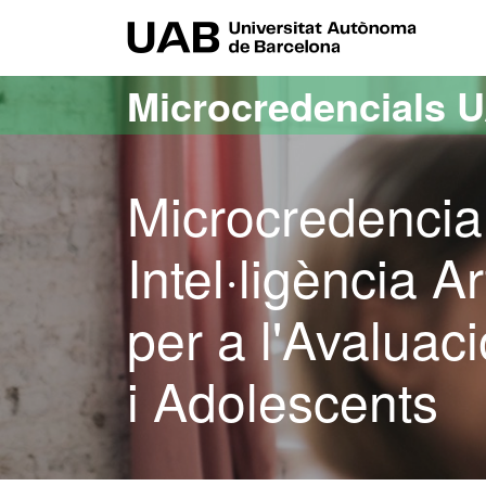
Ves al contingut principal
Ves a la navegació de la pàgina
UAB Uni
Microcredencials 
Microcredencia
Intel·ligència A
per a l'Avaluaci
i Adolescents