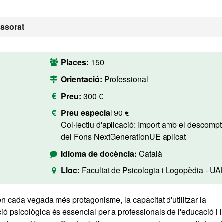
essorat
Places:
150
Orientació:
Professional
Preu:
300 €
Preu especial
90 €
Col·lectiu d'aplicació: Import amb el descompte
del Fons NextGenerationUE aplicat
Idioma de docència:
Català
Lloc:
Facultat de Psicologia i Logopèdia - U
 cada vegada més protagonisme, la capacitat d'utilitzar la
ació psicològica és essencial per a professionals de l'educació i 