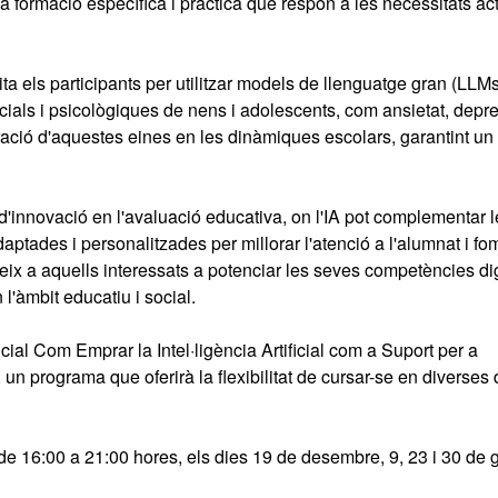
a formació específica i pràctica que respon a les necessitats ac
a els participants per utilitzar models de llenguatge gran (LLMs
cials i psicològiques de nens i adolescents, com ansietat, depre
egració d'aquestes eines en les dinàmiques escolars, garantint un 
'innovació en l'avaluació educativa, on l'IA pot complementar l
aptades i personalitzades per millorar l'atenció a l'alumnat i fo
ix a aquells interessats a potenciar les seves competències digi
'àmbit educatiu i social.
ial Com Emprar la Intel·ligència Artificial com a Suport per a
 un programa que oferirà la flexibilitat de cursar-se en diverses 
, de 16:00 a 21:00 hores, els dies 19 de desembre, 9, 23 i 30 de 