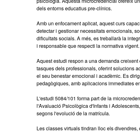
psicologia. Aquesta microcredencial ofereix un
dels entorns educatius pre-clínics.
Amb un enfocament aplicat, aquest curs capacit
detectar i gestionar necessitats emocionals, so
dificultats socials. A més, es treballarà la int
i responsable que respecti la normativa vigent.
Aquest estudi respon a una demanda creixent d
tasques dels professionals, oferint solucions ad
el seu benestar emocional i acadèmic. Es dirige
pedagògiques, amb aplicacions immediates en l
L'estudi 5084/101 forma part de la microcredenc
l'Avaluació Psicològica d'Infants i Adolescents,
segons l'evolució de la matrícula.
Les classes virtuals tindran lloc els divendres