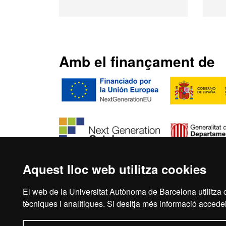
Amb el finançament de
Aquest lloc web utilitza cookies
El web de la Universitat Autònoma de Barcelona utilitza c
Inici
Aví
tècniques i analítiques. Si desitja més informació accedei