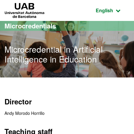
Go to the main content
Go to the website navigation
UAB Universitat Autònoma de Barcelona
Active language
English
Microcredentials
Microcredential in Artificial
Intelligence in Education
Director
Andy Morodo Horrillo
Teaching staff