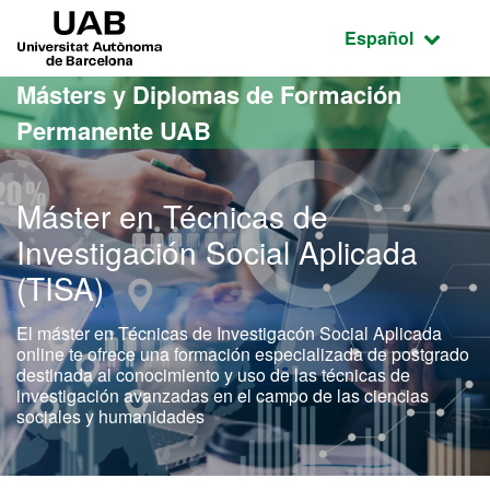
Acceso al contenido principal
Acceso a la navegación de la página
UAB Universitat Autònoma de Barcelona
Idioma seleccio
Español
Másters y Diplomas de Formación
Permanente UAB
Máster en Técnicas de
Investigación Social Aplicada
(TISA)
El máster en Técnicas de Investigacón Social Aplicada
online te ofrece una formación especializada de postgrado
destinada al conocimiento y uso de las técnicas de
investigación avanzadas en el campo de las ciencias
sociales y humanidades