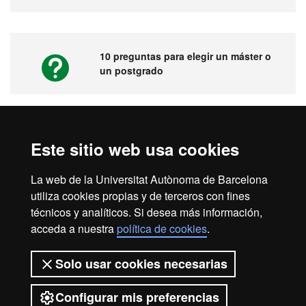
10 preguntas para elegir un máster o
un postgrado
Vídeos. Feria virtual de másters,
Este sitio web usa cookies
postgrados y doctorados
La web de la Universitat Autònoma de Barcelona
utiliza cookies propias y de terceros con fines
técnicos y analíticos. Si desea más información,
acceda a nuestra
política de cookies
.
Inicio
Aviso legal
Protección de datos
Solo usar cookies necesarias
Sobre el web
Accesibilidad web
Configurar mis preferencias
2026 Universitat Autònoma de