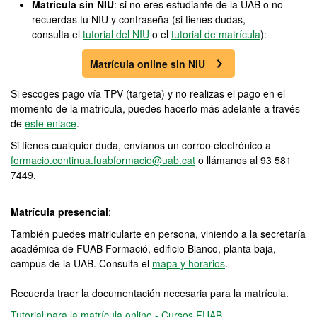
Matrícula sin NIU
: si no eres estudiante de la UAB o no
recuerdas tu NIU y contraseña (si tienes dudas,
consulta el
tutorial del NIU
o el
tutorial de matrícula
):
Matrícula online sin NIU
Si escoges pago vía TPV (targeta) y no realizas el pago en el
momento de la matrícula, puedes hacerlo más adelante a través
de
este enlace
.
Si tienes cualquier duda, envíanos un correo electrónico a
formacio.continua.fuabformacio@uab.cat
o llámanos al 93 581
7449.
Matrícula presencial
:
También puedes matricularte en persona, viniendo a la secretaría
académica de FUAB Formació, edificio Blanco, planta baja,
campus de la UAB. Consulta el
mapa y horarios
.
Recuerda traer la documentación necesaria para la matrícula.
Tutorial para la matrícula online - Cursos FUAB