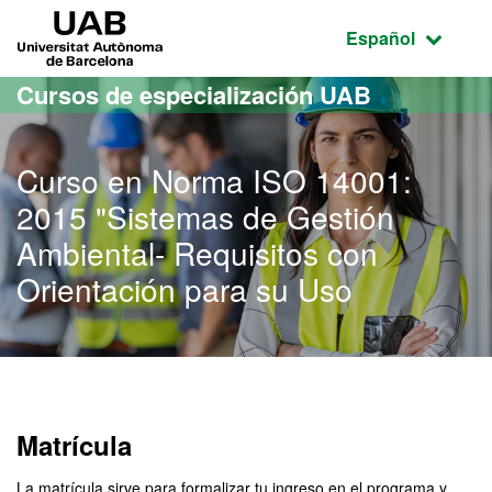
Acceso al contenido principal
Acceso a la navegación de la página
UAB Universitat Autònoma de Barcelona
Idioma seleccio
Español
Cursos de especialización UAB
Curso en Norma ISO 14001:
2015 "Sistemas de Gestión
Ambiental- Requisitos con
Orientación para su Uso
Matrícula
La matrícula sirve para formalizar tu ingreso en el programa y