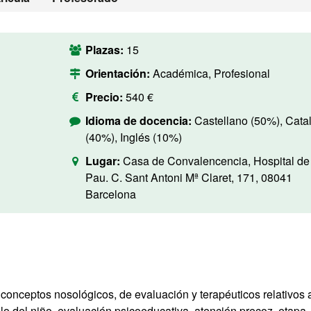
Plazas:
15
Orientación:
Académica, Profesional
Precio:
540 €
Idioma de docencia:
Castellano (50%), Cata
(40%), Inglés (10%)
Lugar:
Casa de Convalencencia, Hospital de 
Pau. C. Sant Antoni Mª Claret, 171, 08041
Barcelona
 conceptos nosológicos, de evaluación y terapéuticos relativos a
llo del niño, evaluación psicoeducativa, atención precoz, etapa