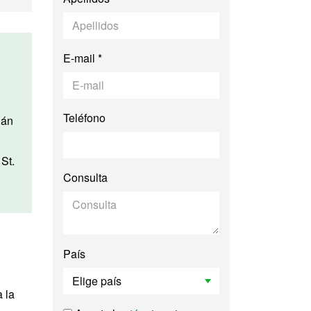
E-mail *
Teléfono
lán
St.
Consulta
País
 la