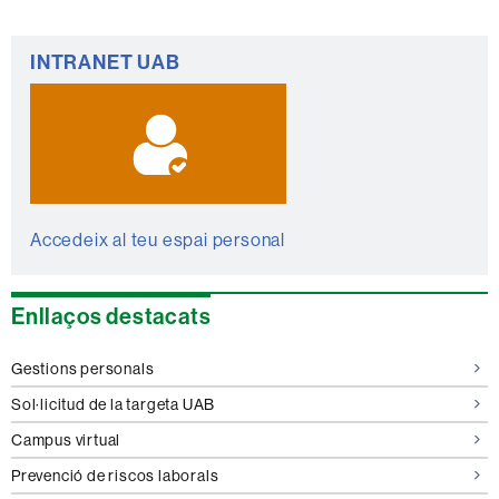
Informació
INTRANET UAB
complementària
Accedeix al teu espai personal
Enllaços destacats
Gestions personals
Sol·licitud de la targeta UAB
Campus virtual
Prevenció de riscos laborals