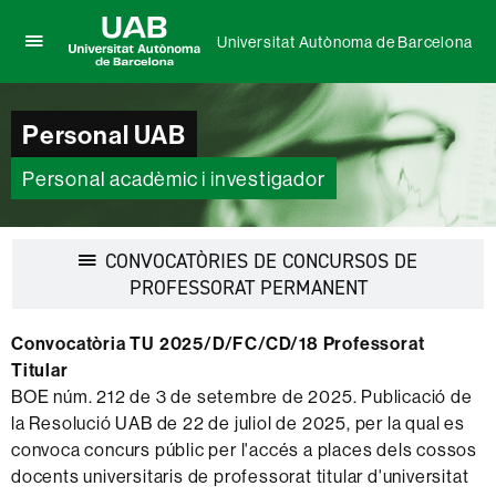
Universitat Autònoma de Barcelona
Prem
UAB
per
Universitat
desplegar
Autònoma
Personal UAB
el
de
menú
Barcelona
de
Personal acadèmic i investigador
Universitat
Autònoma
de
CONVOCATÒRIES DE CONCURSOS DE
Barcelona
Desplegar
PROFESSORAT PERMANENT
la
navegació
Convocatòria TU 2025/D/FC/CD/18 Professorat
Titular
BOE núm. 212 de 3 de setembre de 2025. Publicació de
la Resolució UAB de 22 de juliol de 2025, per la qual es
convoca concurs públic per l'accés a places dels cossos
docents universitaris de professorat titular d'universitat