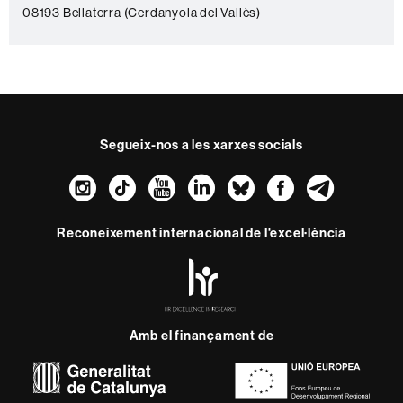
e
08193 Bellaterra (Cerdanyola del Vallès)
Segueix-nos a les xarxes socials
Instagram
TikTok
YouTube
LinkedIn
Bluesky
Faceboo
Teleg
Reconeixement internacional de l'excel·lència
HR
Excellence
in
Research
Amb el finançament de
-
Euraxess