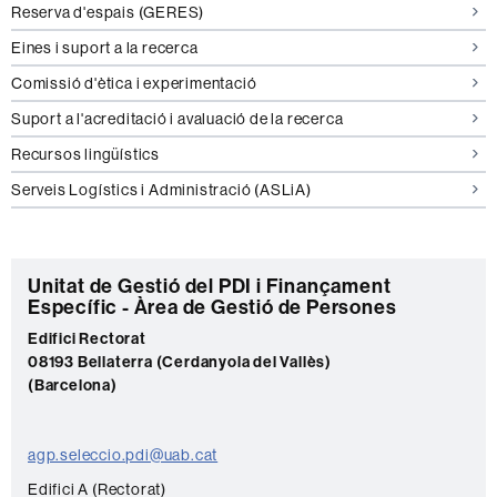
Reserva d'espais (GERES)
Eines i suport a la recerca
Comissió d'ètica i experimentació
Suport a l'acreditació i avaluació de la recerca
Recursos lingüístics
Serveis Logístics i Administració (ASLiA)
C
Unitat de Gestió del PDI i Finançament
Específic - Àrea de Gestió de Persones
o
Edifici Rectorat
n
08193 Bellaterra (Cerdanyola del Vallès)
t
(Barcelona)
a
c
agp.seleccio.pdi@uab.cat
t
Edifici A (Rectorat)