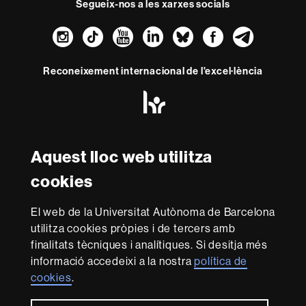
Segueix-nos a les xarxes socials
Instagram
TikTok
YouTube
LinkedIn
Bluesky
Faceboo
Teleg
Reconeixement internacional de l'excel·lència
HR
Excellence
in
Research
Amb el finançament de
-
Aquest lloc web utilitza
Euraxess
cookies
Sobre
El web de la Universitat Autònoma de Barcelona
aquest
utilitza cookies pròpies i de tercers amb
web
Avís legal
Protecció de dades
Sobre el
finalitats tècniques i analítiques. Si desitja més
informació accedeixi a la nostra
política de
web
Accessibilitat web
Mapa del web UAB
cookies
.
Som una universitat capdavantera que imparteix una