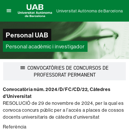
Universitat Autònoma de Barcelona
Prem
UAB
per
Universitat
desplegar
Autònoma
Personal UAB
el
de
menú
Barcelona
de
Personal acadèmic i investigador
Universitat
Autònoma
de
CONVOCATÒRIES DE CONCURSOS DE
Barcelona
Desplegar
PROFESSORAT PERMANENT
la
navegació
Convocatòria núm. 2024/D/FC/CD/22, Càtedres
d'Universitat
RESOLUCIÓ de 29 de novembre de 2024, per la qual es
convoca concurs públic per a l'accés a places de cossos
docents universitaris de càtedra d'universitat
Referència