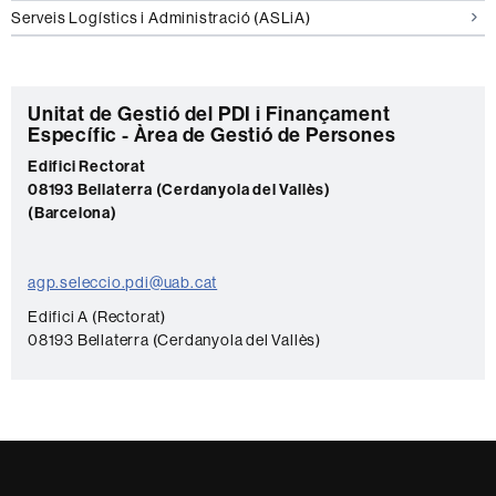
Serveis Logístics i Administració (ASLiA)
C
Unitat de Gestió del PDI i Finançament
Específic - Àrea de Gestió de Persones
o
Edifici Rectorat
n
08193 Bellaterra (Cerdanyola del Vallès)
t
(Barcelona)
a
c
agp.seleccio.pdi@uab.cat
t
Edifici A (Rectorat)
e
08193 Bellaterra (Cerdanyola del Vallès)