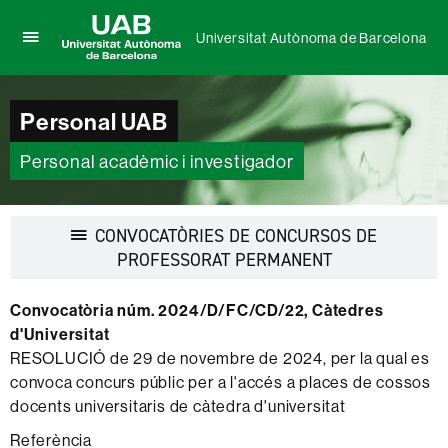
Universitat Autònoma de Barcelona
Prem
UAB
per
Universitat
desplegar
Autònoma
Personal UAB
el
de
menú
Barcelona
de
Personal acadèmic i investigador
Universitat
Autònoma
de
CONVOCATÒRIES DE CONCURSOS DE
Barcelona
Desplegar
PROFESSORAT PERMANENT
la
navegació
Convocatòria núm. 2024/D/FC/CD/22, Càtedres
d'Universitat
RESOLUCIÓ de 29 de novembre de 2024, per la qual es
convoca concurs públic per a l'accés a places de cossos
docents universitaris de càtedra d'universitat
Referència