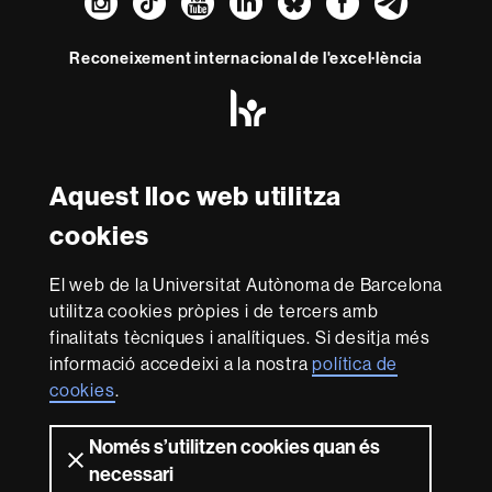
Instagram
TikTok
YouTube
LinkedIn
Bluesky
Faceboo
Teleg
Reconeixement internacional de l'excel·lència
HR
Excellence
in
Research
Amb el finançament de
-
Aquest lloc web utilitza
Euraxess
cookies
Sobre
El web de la Universitat Autònoma de Barcelona
aquest
utilitza cookies pròpies i de tercers amb
web
Avís legal
Protecció de dades
Sobre el
finalitats tècniques i analítiques. Si desitja més
informació accedeixi a la nostra
política de
web
Accessibilitat web
Mapa del web UAB
cookies
.
Som una universitat capdavantera que imparteix una
docència de qualitat i excel·lència, diversificada,
Només s’utilitzen cookies quan és
multidisciplinària i flexible, ajustada a les necessitats de
necessari
la societat i adaptada als nous models de l'Europa del