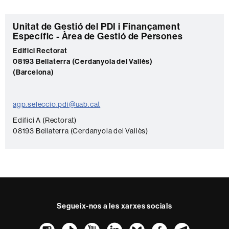
C
Unitat de Gestió del PDI i Finançament
Específic - Àrea de Gestió de Persones
o
Edifici Rectorat
n
08193 Bellaterra (Cerdanyola del Vallès)
t
(Barcelona)
a
c
agp.seleccio.pdi@uab.cat
t
Edifici A (Rectorat)
e
08193 Bellaterra (Cerdanyola del Vallès)
Segueix-nos a les xarxes socials