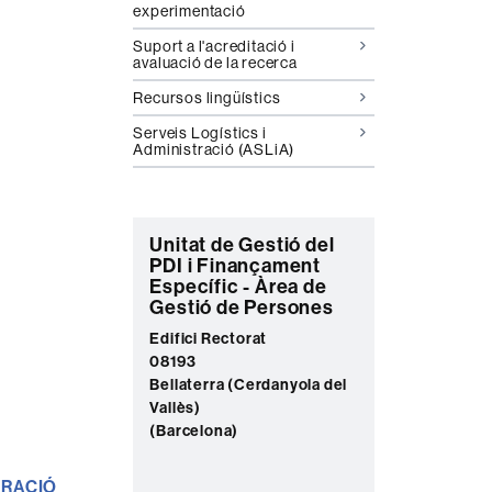
experimentació
Suport a l'acreditació i
avaluació de la recerca
Recursos lingüístics
Serveis Logístics i
Administració (ASLiA)
C
Unitat de Gestió del
PDI i Finançament
o
Específic - Àrea de
n
Gestió de Persones
t
Edifici Rectorat
08193
a
Bellaterra (Cerdanyola del
c
Vallès)
t
(Barcelona)
e
TRACIÓ