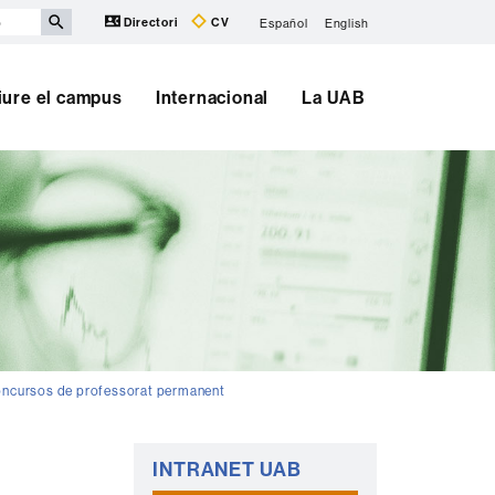
Directori
CV
Español
English
iure el campus
Internacional
La UAB
oncursos de professorat permanent
Informació
INTRANET UAB
complementària