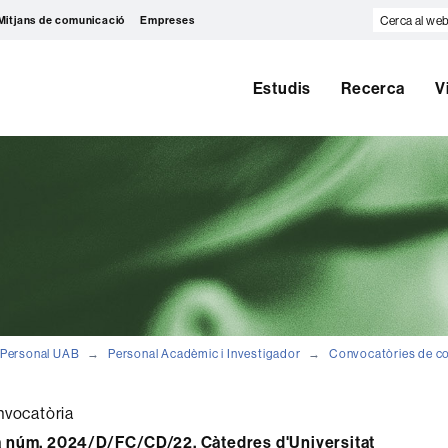
Cerca
Mitjans de comunicació
Empreses
al
web
Estudis
Recerca
V
Personal UAB
Personal Acadèmic i Investigador
Convocatòries de c
nvocatòria
 núm. 2024/D/FC/CD/22, Càtedres d'Universitat