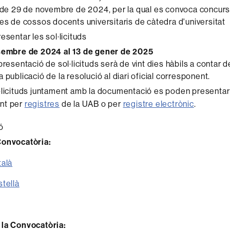
 29 de novembre de 2024, per la qual es convoca concurs 
ces de cossos docents universitaris de càtedra d'universitat
esentar les sol·licituds
esembre de 2024 al 13 de gener de 2025
presentació de sol·licituds serà de vint dies hàbils a contar 
 publicació de la resolució al diari oficial corresponent.
·licituds juntament amb la documentació es poden presentar
nt per
registres
de la UAB o per
registre electrònic
.
ó
Convocatòria:
talà
tellà
 la Convocatòria: