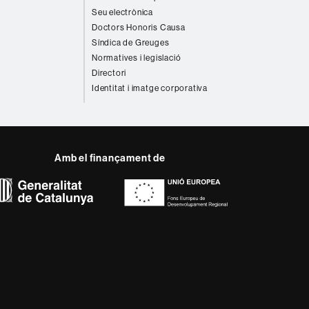
Seu electrònica
Doctors Honoris Causa
Síndica de Greuges
Normatives i legislació
Directori
Identitat i imatge corporativa
Amb el finançament de
del web UAB
ència, diversificada,
s nous models de l'Europa