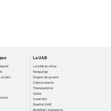
mpus
La UAB
diantil
La UAB en xifres
ni
Rànquings
 social i
Òrgans de govern
Ciència oberta
Transparència
Opina
social
Canal ètic
Qualitat UAB
Mobilitat i transports