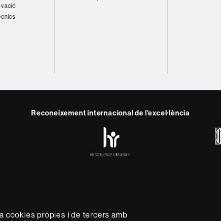
ovació
ècnics
Reconeixement internacional de l'excel·lència
HR
y
ebook
Telegram
Excellence
in
Research
-
Euraxess
rotecció de dades
Sobre el web
Accessibilitat web
Mapa 
capdavantera que imparteix una docència de qualitat i excel·l
za cookies pròpies i de tercers amb
xible, ajustada a les necessitats de la societat i adaptada al