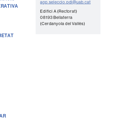
agp.seleccio.pdi@uab.cat
ERATIVA
Edifici A (Rectorat)
08193 Bellaterra
(Cerdanyola del Vallès)
URETAT
LAR