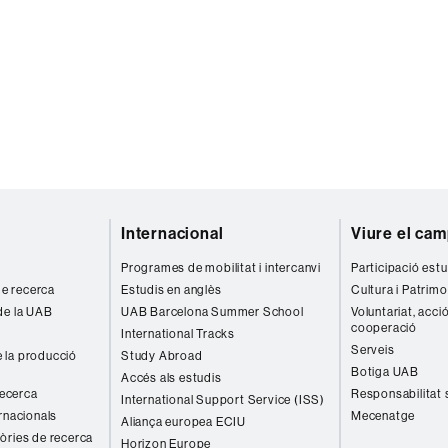
Internacional
Viure el ca
Programes de mobilitat i intercanvi
Participació estu
 de recerca
Estudis en anglès
Cultura i Patrimo
de la UAB
UAB Barcelona Summer School
Voluntariat, acció
cooperació
International Tracks
Serveis
 la producció
Study Abroad
Botiga UAB
Accés als estudis
recerca
Responsabilitat 
International Support Service (ISS)
rnacionals
Mecenatge
Aliança europea ECIU
òries de recerca
Horizon Europe