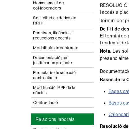
Nomenament de
RESOLUCIÓ de
col·laboradors
l'accés a pla
Sol·licitud de dades de
Termini per pr
RRHH
De l'11 de d
Permisos, llicències i
El termini de 
reduccions docents
l'endemà de la
Modalitats de contracte
Nota:
Les sol
Documentació per
presencialme
justificar un projecte
Documentaci
Formularis de selecció i
contractació
Bases de la 
Modificació IRPF de la
Bases ca
nòmina
Contractació
Bases cas
Calendari
Relacions laborals
Resolució de