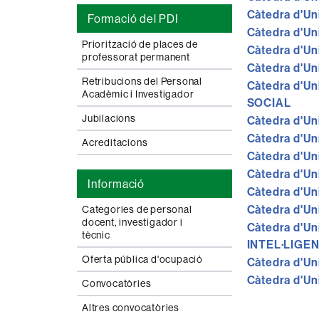
Càtedra d'Un
Formació del PDI
Càtedra d'Un
Priorització de places de
Càtedra d'Un
professorat permanent
Càtedra d'Un
Retribucions del Personal
Càtedra d'Un
Acadèmic i Investigador
SOCIAL
Jubilacions
Càtedra d'Un
Càtedra d'Un
Acreditacions
Càtedra d'Un
Càtedra d'Un
Informació
Càtedra d'Un
Càtedra d'Un
Categories de personal
docent, investigador i
Càtedra d'Un
tècnic
INTEL·LIGEN
Oferta pública d'ocupació
Càtedra d'Un
Càtedra d'Un
Convocatòries
Altres convocatòries