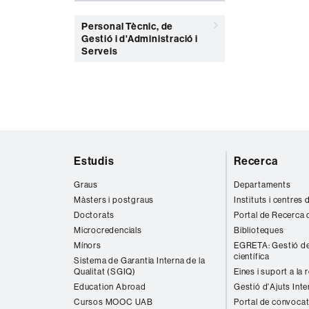
Personal Tècnic, de
Gestió i d'Administració i
Serveis
Mapa
Estudis
Recerca
web
Graus
Departaments
Màsters i postgraus
Instituts i centres
Doctorats
Portal de Recerca 
Microcredencials
Biblioteques
Mínors
EGRETA: Gestió de
científica
Sistema de Garantia Interna de la
Qualitat (SGIQ)
Eines i suport a la 
Education Abroad
Gestió d'Ajuts Inte
Cursos MOOC UAB
Portal de convocat