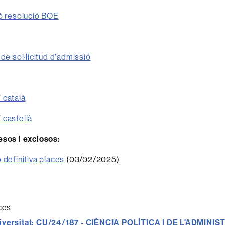
ó resolució BOE
 de sol·licitud d'admissió
 català
 castellà
esos i exclosos:
 definitiva places
(03/02/2025)
aces
iversitat:
CU/24/187 - CIÈNCIA POLÍTICA I DE L'ADMINIS