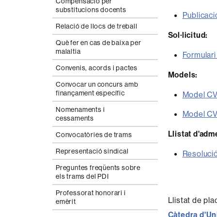
Compensació per
substitucions docents
Publicaci
Relació de llocs de treball
Sol·licitud:
Què fer en cas de baixa per
malaltia
Formulari
Convenis, acords i pactes
Models:
Convocar un concurs amb
finançament específic
Model CV
Nomenaments i
Model CV
cessaments
Llistat d'adm
Convocatòries de trams
Representació sindical
Resolució
Preguntes freqüents sobre
els trams del PDI
Professorat honorari i
Llistat de pl
emèrit
Càtedra d'Un