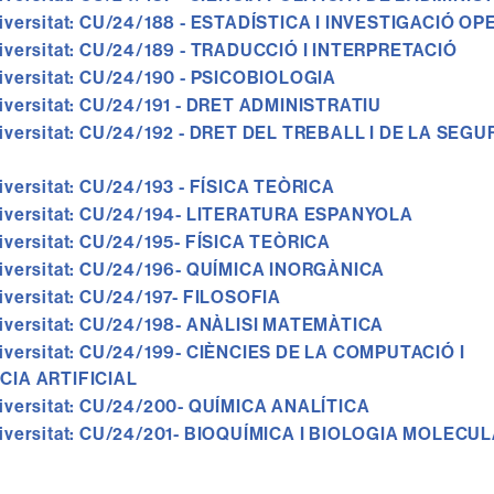
iversitat:
CU/24/188 - ESTADÍSTICA I INVESTIGACIÓ OP
iversitat:
CU/24/189 - TRADUCCIÓ I INTERPRETACIÓ
iversitat:
CU/24/190 - PSICOBIOLOGIA
iversitat:
CU/24/191 - DRET ADMINISTRATIU
iversitat:
CU/24/192 - DRET DEL TREBALL I DE LA SEG
iversitat:
CU/24/193 - FÍSICA TEÒRICA
iversitat:
CU/24/194- LITERATURA ESPANYOLA
iversitat:
CU/24/195- FÍSICA TEÒRICA
iversitat:
CU/24/196- QUÍMICA INORGÀNICA
iversitat:
CU/24/197- FILOSOFIA
iversitat:
CU/24/198- ANÀLISI MATEMÀTICA
iversitat:
CU/24/199- CIÈNCIES DE LA COMPUTACIÓ I
CIA ARTIFICIAL
iversitat:
CU/24/200- QUÍMICA ANALÍTICA
iversitat:
CU/24/201- BIOQUÍMICA I BIOLOGIA MOLECU