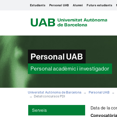
Estudiants
Personal UAB
Alumni
Futurs estudiants
U
A
B
Personal UAB
Personal acadèmic i investigador
Universitat Autònoma de Barcelona
Personal UAB
Detall concursos PDI
Data de la co
Serveis
Convocatòria