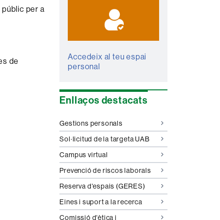
públic per a
Accedeix al teu espai
des de
personal
Enllaços destacats
Gestions personals
Sol·licitud de la targeta UAB
Campus virtual
Prevenció de riscos laborals
Reserva d'espais (GERES)
Eines i suport a la recerca
Comissió d'ètica i