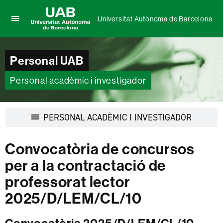
Universitat Autònoma de Barcelona
Prem
UAB
per
Universitat
desplegar
Autònoma
Personal UAB
el
de
menú
Barcelona
de
Personal acadèmic i investigador
Universitat
Autònoma
de
Desplegar
PERSONAL ACADÈMIC I INVESTIGADOR
Barcelona
la
navegació
Convocatòria de concursos
per a la contractació de
professorat lector
2025/D/LEM/CL/10