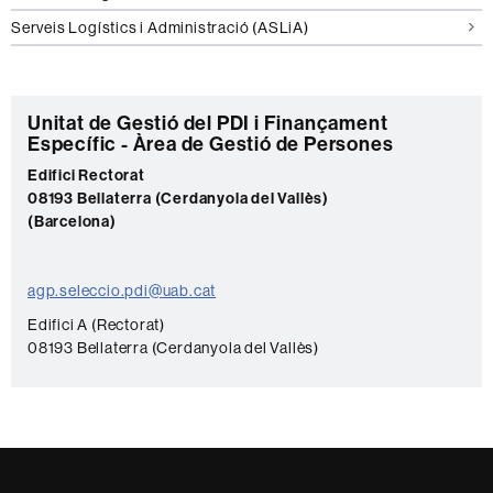
Serveis Logístics i Administració (ASLiA)
C
Unitat de Gestió del PDI i Finançament
Específic - Àrea de Gestió de Persones
o
Edifici Rectorat
n
08193 Bellaterra (Cerdanyola del Vallès)
t
(Barcelona)
a
c
agp.seleccio.pdi@uab.cat
t
Edifici A (Rectorat)
e
08193 Bellaterra (Cerdanyola del Vallès)