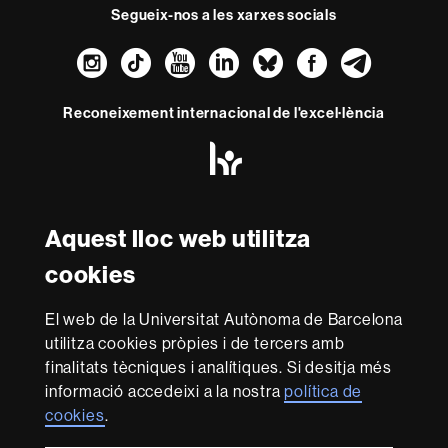
Segueix-nos a les xarxes socials
Instagram
TikTok
YouTube
LinkedIn
Bluesky
Faceboo
Teleg
Reconeixement internacional de l'excel·lència
HR
Excellence
in
Research
Amb el finançament de
-
Aquest lloc web utilitza
Euraxess
cookies
Sobre
El web de la Universitat Autònoma de Barcelona
aquest
utilitza cookies pròpies i de tercers amb
web
Avís legal
Protecció de dades
Sobre el
finalitats tècniques i analítiques. Si desitja més
informació accedeixi a la nostra
política de
web
Accessibilitat web
Mapa del web UAB
cookies
.
Som una universitat capdavantera que imparteix una