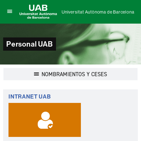
Universitat Autònoma de Barcelona
Clica
UAB
aquí
Universitat
para
Autònoma
desplegar
de
el
Personal UAB
Barcelona
menú
de
Universitat
Autònoma
de
Desplegar
NOMBRAMIENTOS Y CESES
Barcelona
la
navegación
Información
INTRANET UAB
complementaria