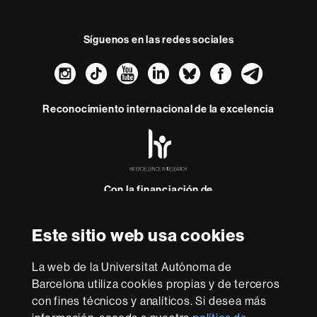
Síguenos en las redes sociales
Instagram
TikTok
YouTube
LinkedIn
Bluesky
Faceboo
Teleg
Reconocimiento internacional de la excelencia
HR
Excellence
in
Research
-
Con la financiación de
Euraxess
Este sitio web usa cookies
Sobre
esta
La web de la Universitat Autònoma de
Barcelona utiliza cookies propias y de terceros
web
Aviso legal
Protección de datos
Sobre el
con fines técnicos y analíticos. Si desea más
web
Accesibilidad web
Mapa del web UAB