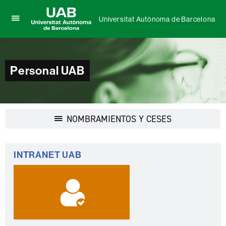
Universitat Autònoma de Barcelona
Clica
UAB
aquí
Universitat
para
Autònoma
desplegar
de
el
Personal UAB
Barcelona
menú
de
Universitat
Autònoma
de
Desplegar
NOMBRAMIENTOS Y CESES
Barcelona
la
navegación
Información
INTRANET UAB
complementaria