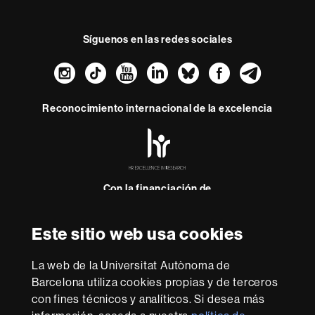
Síguenos en las redes sociales
Instagram
TikTok
YouTube
LinkedIn
Bluesky
Faceboo
Teleg
Reconocimiento internacional de la excelencia
HR
Excellence
in
Research
-
Con la financiación de
Euraxess
Este sitio web usa cookies
Sobre
esta
La web de la Universitat Autònoma de
Barcelona utiliza cookies propias y de terceros
web
Aviso legal
Protección de datos
Sobre el
con fines técnicos y analíticos. Si desea más
web
Accesibilidad web
Mapa del web UAB