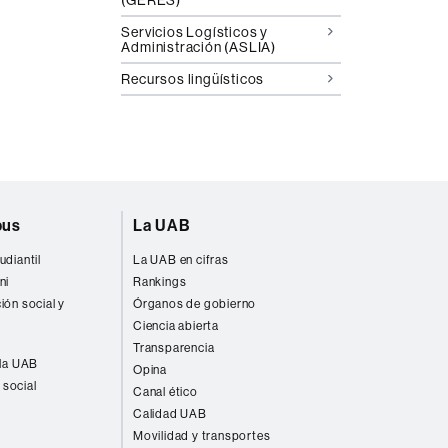
Servicios Logísticos y
Administración (ASLIA)
Recursos lingüísticos
pus
La UAB
udiantil
La UAB en cifras
ni
Rankings
ión social y
Órganos de gobierno
Ciencia abierta
Transparencia
 la UAB
Opina
 social
Canal ético
Calidad UAB
Movilidad y transportes