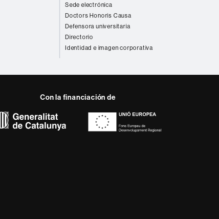
Sede electrónica
Doctors Honoris Causa
Defensora universitaria
Directorio
Identidad e imagen corporativa
Con la financiación de
 del web UAB
a, diversificada,
da a los nuevos modelos
alidad y el carácter