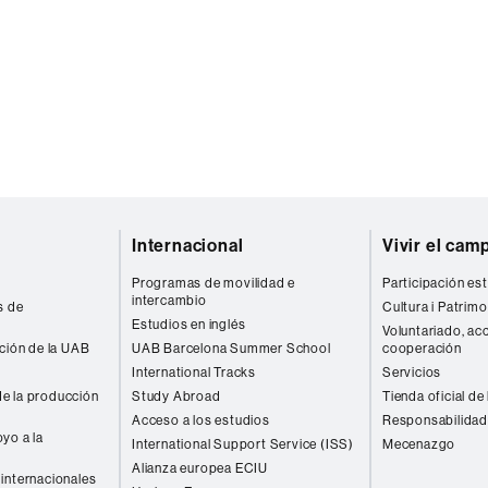
Internacional
Vivir el cam
Programas de movilidad e
Participación est
intercambio
s de
Cultura i Patrimo
Estudios en inglés
Voluntariado, acc
ación de la UAB
UAB Barcelona Summer School
cooperación
International Tracks
Servicios
e la producción
Study Abroad
Tienda oficial de
Acceso a los estudios
Responsabilidad
yo a la
International Support Service (ISS)
Mecenazgo
Alianza europea ECIU
internacionales