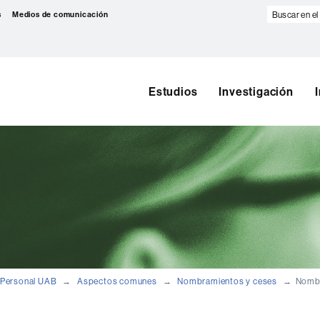
Buscar
s
Medios de comunicación
en
el
web
Estudios
Investigación
Personal UAB
Aspectos comunes
Nombramientos y ceses
Nombr