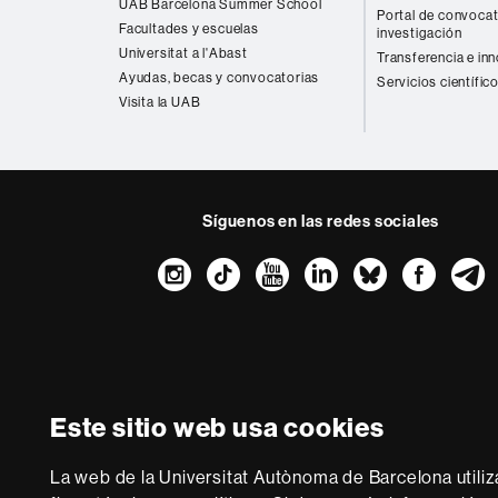
UAB Barcelona Summer School
Portal de convocat
Facultades y escuelas
investigación
Universitat a l'Abast
Transferencia e in
Ayudas, becas y convocatorias
Servicios científic
Visita la UAB
Síguenos en las redes sociales
Instagram
TikTok
YouTube
LinkedIn
Bluesk
Fac
Sobre
esta
web
Aviso legal
P
Este sitio web usa cookies
Somos una univer
multidisciplinaria y f
La web de la Universitat Autònoma de Barcelona utiliz
de la Europa del co