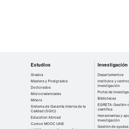
Mapa
Estudios
Investigación
web
Grados
Departamentos
Másters y Postgrados
Institutos y centro
investigación
Doctorados
Portal de Investig
Microcredenciales
Bibliotecas
Mínors
EGRETA: Gestión d
Sistema de Garantía Interna de la
científica
Calidad (SGIC)
Herramientas y apo
Education Abroad
investigación
Cursos MOOC UAB
Gestión de ayudas 