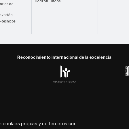
Horizon Europe
orias de
novación
o-técnicos
Reconocimiento internacional de la excelencia
HR
y
ebook
Telegram
Excellence
in
Research
-
Euraxess
rotección de datos
Sobre el web
Accesibilidad web
Mapa
sidad líder que imparte una docencia de calidad y excelenci
lexible, adecuada a las necesidades de la sociedad y adapta
a cookies propias y de terceros con
nocimiento. La UAB es reconocida internacionalmente por la c