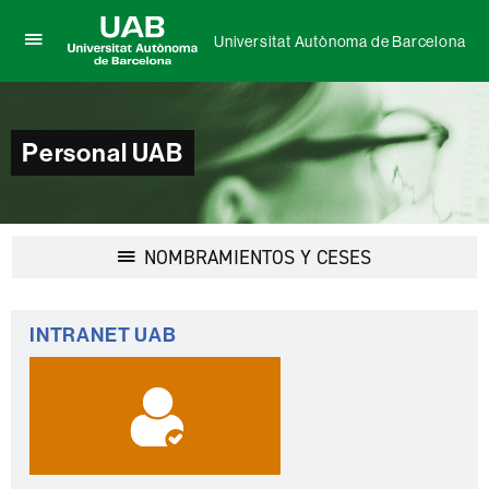
Universitat Autònoma de Barcelona
Clica
UAB
aquí
Universitat
para
Autònoma
desplegar
de
el
Personal UAB
Barcelona
menú
de
Universitat
Autònoma
de
Desplegar
NOMBRAMIENTOS Y CESES
Barcelona
la
navegación
Información
INTRANET UAB
complementaria