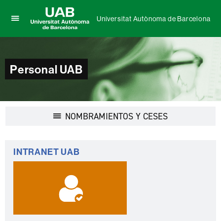
Universitat Autònoma de Barcelona
Clica
UAB
aquí
Universitat
para
Autònoma
desplegar
de
Personal UAB
el
Barcelona
menú
de
Universitat
Autònoma
Desplegar
NOMBRAMIENTOS Y CESES
de
la
Barcelona
navegación
Información
INTRANET UAB
complementaria