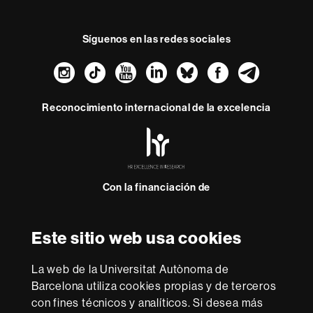
Síguenos en las redes sociales
Instagram
TikTok
YouTube
LinkedIn
Bluesky
Faceboo
Teleg
Reconocimiento internacional de la excelencia
HR
Excellence
in
Research
Con la financiación de
-
Euraxess
Este sitio web usa cookies
Sobre
esta
La web de la Universitat Autònoma de
web
Aviso legal
Protección de datos
Sobre el
Barcelona utiliza cookies propias y de terceros
con fines técnicos y analíticos. Si desea más
web
Accesibilidad web
Mapa del web UAB