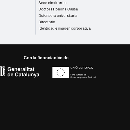
Sede electrónica
Doctors Honoris Causa
Defensora universitaria
Directorio
Identidad e imagen corporativa
Con la financiación de
 del web UAB
a, diversificada,
da a los nuevos modelos
alidad y el carácter