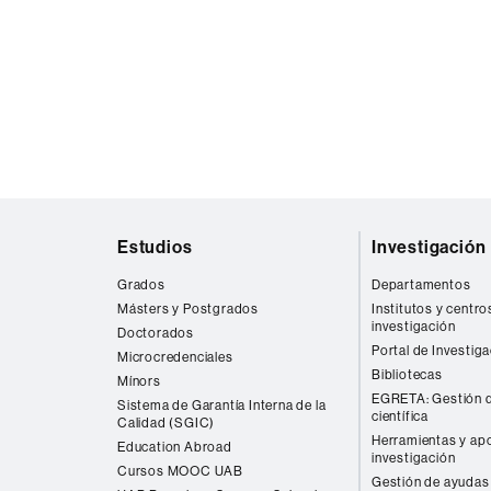
Mapa
Estudios
Investigación
web
Grados
Departamentos
Másters y Postgrados
Institutos y centro
investigación
Doctorados
Portal de Investig
Microcredenciales
Bibliotecas
Mínors
EGRETA: Gestión d
Sistema de Garantía Interna de la
científica
Calidad (SGIC)
Herramientas y apo
Education Abroad
investigación
Cursos MOOC UAB
Gestión de ayudas 