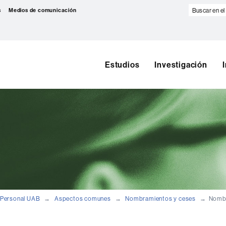
Buscar
s
Medios de comunicación
en
el
web
Estudios
Investigación
Personal UAB
Aspectos comunes
Nombramientos y ceses
Nombr