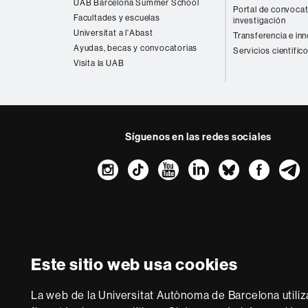
UAB Barcelona Summer School
Portal de convocat
Facultades y escuelas
investigación
Universitat a l'Abast
Transferencia e in
Ayudas, becas y convocatorias
Servicios científic
Visita la UAB
Síguenos en las redes sociales
Instagram
TikTok
YouTube
LinkedIn
Bluesk
Fac
Sobre
esta
web
Aviso legal
P
Este sitio web usa cookies
Somos una univer
multidisciplinaria y f
La web de la Universitat Autònoma de Barcelona utiliz
de la Europa del co