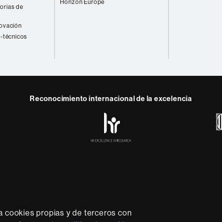
Horizon Europe
orias de
novación
o-técnicos
Reconocimiento internacional de la excelencia
HR
y
ebook
Telegram
Excellence
in
Research
-
Euraxess
rotección de datos
Sobre el web
Accesibilidad web
Mapa
sidad líder que imparte una docencia de calidad y excelenci
lexible, adecuada a las necesidades de la sociedad y adapta
a cookies propias y de terceros con
nocimiento. La UAB es reconocida internacionalmente por la c