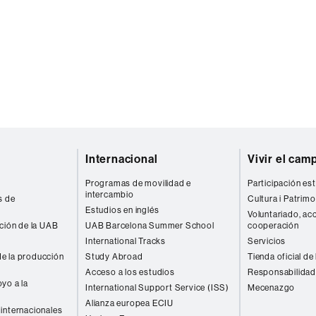
Internacional
Vivir el cam
Programas de movilidad e
Participación est
intercambio
s de
Cultura i Patrimo
Estudios en inglés
Voluntariado, acc
ación de la UAB
UAB Barcelona Summer School
cooperación
International Tracks
Servicios
e la producción
Study Abroad
Tienda oficial de
Acceso a los estudios
Responsabilidad
yo a la
International Support Service (ISS)
Mecenazgo
Alianza europea ECIU
internacionales