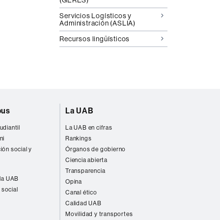
Servicios Logísticos y
Administración (ASLIA)
Recursos lingüísticos
pus
La UAB
udiantil
La UAB en cifras
ni
Rankings
ión social y
Órganos de gobierno
Ciencia abierta
Transparencia
 la UAB
Opina
 social
Canal ético
Calidad UAB
Movilidad y transportes