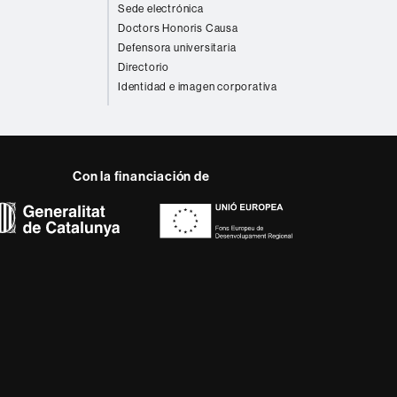
Sede electrónica
Doctors Honoris Causa
Defensora universitaria
Directorio
Identidad e imagen corporativa
Con la financiación de
 del web UAB
a, diversificada,
da a los nuevos modelos
alidad y el carácter