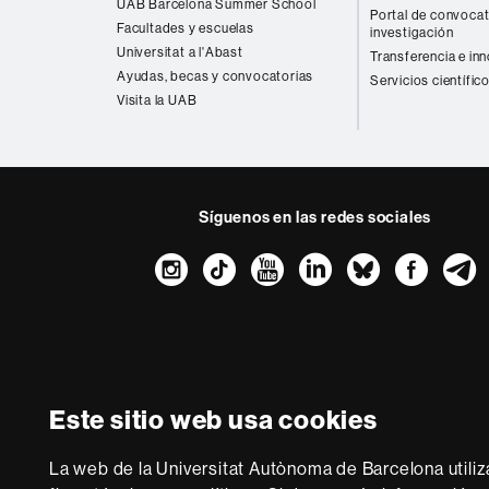
UAB Barcelona Summer School
Portal de convocat
Facultades y escuelas
investigación
Universitat a l'Abast
Transferencia e in
Ayudas, becas y convocatorias
Servicios científic
Visita la UAB
Síguenos en las redes sociales
Instagram
TikTok
YouTube
LinkedIn
Bluesk
Fac
Sobre
esta
web
Aviso legal
P
Este sitio web usa cookies
Somos una univer
multidisciplinaria y f
La web de la Universitat Autònoma de Barcelona utiliz
de la Europa del co