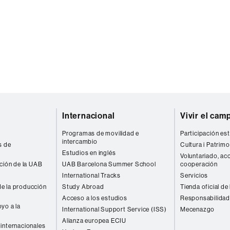
Internacional
Vivir el cam
Programas de movilidad e
Participación est
intercambio
s de
Cultura i Patrimo
Estudios en inglés
Voluntariado, acc
ación de la UAB
UAB Barcelona Summer School
cooperación
International Tracks
Servicios
e la producción
Study Abroad
Tienda oficial de
Acceso a los estudios
Responsabilidad
yo a la
International Support Service (ISS)
Mecenazgo
Alianza europea ECIU
internacionales