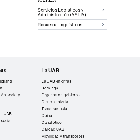
Servicios Logísticos y
Administración (ASLIA)
Recursos lingüísticos
pus
La UAB
udiantil
La UAB en cifras
ni
Rankings
ión social y
Órganos de gobierno
Ciencia abierta
Transparencia
 la UAB
Opina
 social
Canal ético
Calidad UAB
Movilidad y transportes