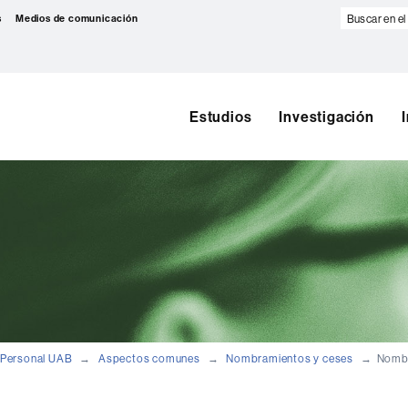
Buscar
s
Medios de comunicación
en
el
web
Estudios
Investigación
Personal UAB
Aspectos comunes
Nombramientos y ceses
Nombr