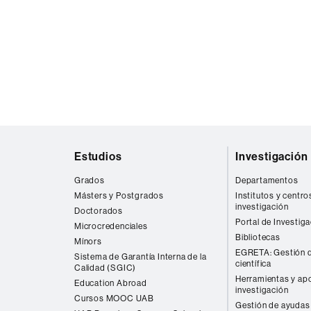
Mapa
Estudios
Investigación
web
Grados
Departamentos
Másters y Postgrados
Institutos y centro
investigación
Doctorados
Portal de Investig
Microcredenciales
Bibliotecas
Mínors
EGRETA: Gestión d
Sistema de Garantía Interna de la
científica
Calidad (SGIC)
Herramientas y apo
Education Abroad
investigación
Cursos MOOC UAB
Gestión de ayudas 