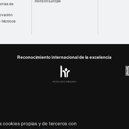
Horizon Europe
orias de
novación
o-técnicos
Reconocimiento internacional de la excelencia
HR
y
ebook
Telegram
Excellence
in
Research
-
Euraxess
rotección de datos
Sobre el web
Accesibilidad web
Mapa
sidad líder que imparte una docencia de calidad y excelenci
lexible, adecuada a las necesidades de la sociedad y adapta
a cookies propias y de terceros con
nocimiento. La UAB es reconocida internacionalmente por la c