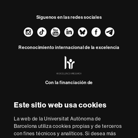
Síguenos en las redes sociales
Instagram
TikTok
YouTube
LinkedIn
Bluesky
Faceboo
Teleg
Reconocimiento internacional de la excelencia
HR
Excellence
in
Research
Con la financiación de
-
Euraxess
Este sitio web usa cookies
Sobre
esta
La web de la Universitat Autònoma de
web
Aviso legal
Protección de datos
Sobre el
Barcelona utiliza cookies propias y de terceros
con fines técnicos y analíticos. Si desea más
web
Accesibilidad web
Mapa del web UAB