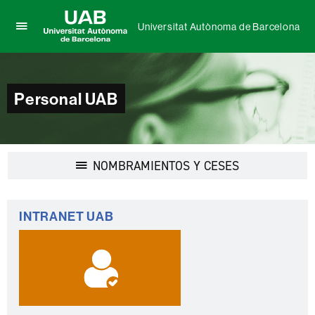
Universitat Autònoma de Barcelona
Clica
UAB
aquí
Universitat
para
Autònoma
desplegar
de
Personal UAB
el
Barcelona
menú
de
Universitat
Autònoma
Desplegar
NOMBRAMIENTOS Y CESES
de
la
Barcelona
navegación
Información
INTRANET UAB
complementaria