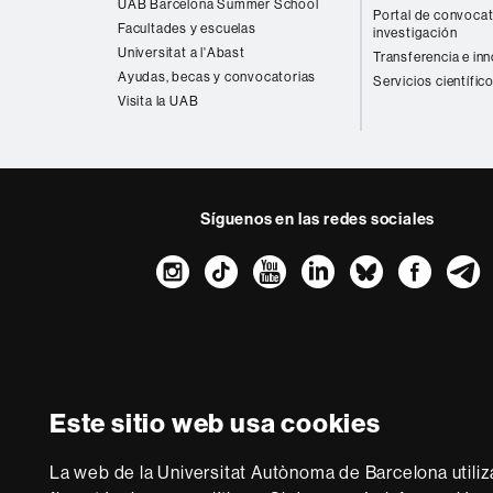
UAB Barcelona Summer School
Portal de convocat
Facultades y escuelas
investigación
Universitat a l'Abast
Transferencia e in
Ayudas, becas y convocatorias
Servicios científic
Visita la UAB
Síguenos en las redes sociales
Instagram
TikTok
YouTube
LinkedIn
Bluesk
Fac
Sobre
esta
web
Aviso legal
P
Este sitio web usa cookies
Somos una univer
multidisciplinaria y f
La web de la Universitat Autònoma de Barcelona utiliz
de la Europa del co