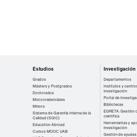
Mapa
Estudios
Investigación
web
Grados
Departamentos
Másters y Postgrados
Institutos y centro
investigación
Doctorados
Portal de Investig
Microcredenciales
Bibliotecas
Mínors
EGRETA: Gestión d
Sistema de Garantía Interna de la
científica
Calidad (SGIC)
Herramientas y apo
Education Abroad
investigación
Cursos MOOC UAB
Gestión de ayudas 