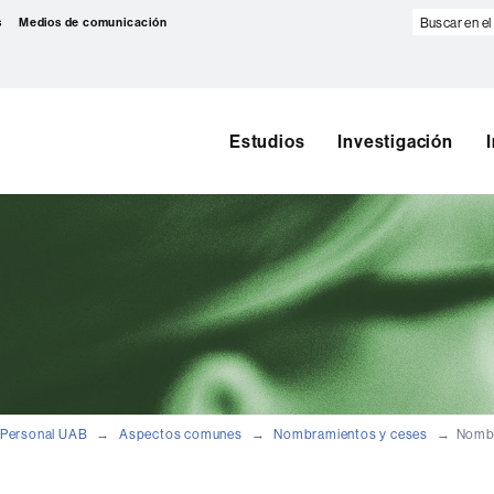
Buscar
s
Medios de comunicación
en
el
web
Estudios
Investigación
Personal UAB
Aspectos comunes
Nombramientos y ceses
Nombr