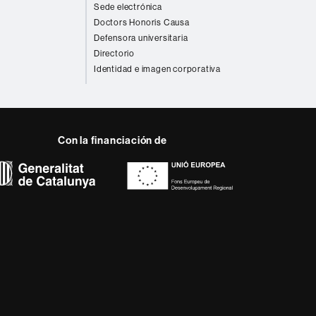
Sede electrónica
Doctors Honoris Causa
Defensora universitaria
Directorio
Identidad e imagen corporativa
Con la financiación de
 del web UAB
a, diversificada,
da a los nuevos modelos
alidad y el carácter