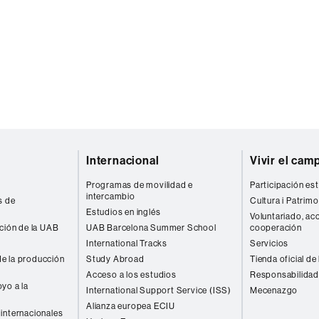
Internacional
Vivir el cam
Programas de movilidad e
Participación est
intercambio
s de
Cultura i Patrimo
Estudios en inglés
Voluntariado, acc
ación de la UAB
UAB Barcelona Summer School
cooperación
International Tracks
Servicios
e la producción
Study Abroad
Tienda oficial de
Acceso a los estudios
Responsabilidad
yo a la
International Support Service (ISS)
Mecenazgo
Alianza europea ECIU
internacionales