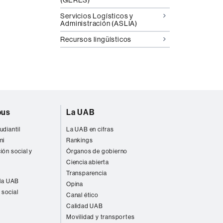
Servicios Logísticos y
Administración (ASLIA)
Recursos lingüísticos
pus
La UAB
udiantil
La UAB en cifras
ni
Rankings
ión social y
Órganos de gobierno
Ciencia abierta
Transparencia
 la UAB
Opina
 social
Canal ético
Calidad UAB
Movilidad y transportes