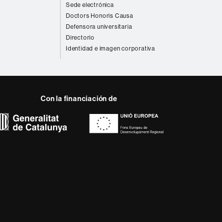
Sede electrónica
Doctors Honoris Causa
Defensora universitaria
Directorio
Identidad e imagen corporativa
Con la financiación de
 del web UAB
a, diversificada,
da a los nuevos modelos
alidad y el carácter