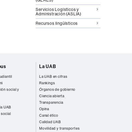
Servicios Logísticos y
Administración (ASLIA)
Recursos lingüísticos
pus
La UAB
udiantil
La UAB en cifras
ni
Rankings
ión social y
Órganos de gobierno
Ciencia abierta
Transparencia
 la UAB
Opina
 social
Canal ético
Calidad UAB
Movilidad y transportes