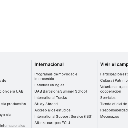
Internacional
Vivir el cam
Programas de movilidad e
Participación est
intercambio
s de
Cultura i Patrimo
Estudios en inglés
Voluntariado, acc
ación de la UAB
UAB Barcelona Summer School
cooperación
International Tracks
Servicios
e la producción
Study Abroad
Tienda oficial de
Acceso a los estudios
Responsabilidad
yo a la
International Support Service (ISS)
Mecenazgo
Alianza europea ECIU
internacionales