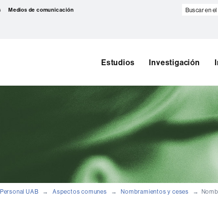
Buscar
s
Medios de comunicación
en
el
web
Estudios
Investigación
Personal UAB
Aspectos comunes
Nombramientos y ceses
Nombr