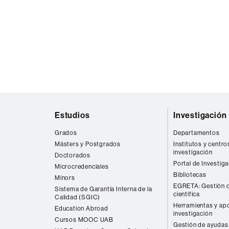
Mapa
Estudios
Investigación
web
Grados
Departamentos
Másters y Postgrados
Institutos y centro
investigación
Doctorados
Portal de Investig
Microcredenciales
Bibliotecas
Mínors
EGRETA: Gestión d
Sistema de Garantía Interna de la
científica
Calidad (SGIC)
Herramientas y apo
Education Abroad
investigación
Cursos MOOC UAB
Gestión de ayudas 