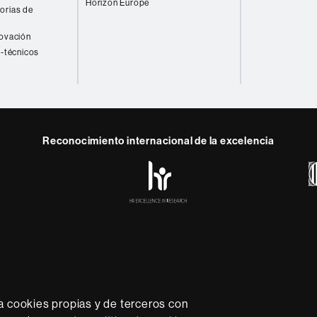
Horizon Europe
orias de
novación
o-técnicos
Reconocimiento internacional de la excelencia
HR
y
ebook
Telegram
Excellence
in
Research
-
Euraxess
rotección de datos
Sobre el web
Accesibilidad web
Mapa
sidad líder que imparte una docencia de calidad y excelenci
lexible, adecuada a las necesidades de la sociedad y adapta
a cookies propias y de terceros con
nocimiento. La UAB es reconocida internacionalmente por la c