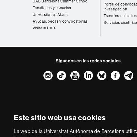
UAB Barcelona Summer School
Portal de convocat
Facultades y escuelas
investigación
Universitat a l'Abast
Transferencia e in
Ayudas, becas y convocatorias
Servicios científic
Visita la UAB
Síguenos en las redes sociales
Instagram
TikTok
YouTube
LinkedIn
Bluesk
Fac
Sobre
esta
web
Aviso legal
P
Este sitio web usa cookies
Somos una univer
multidisciplinaria y f
La web de la Universitat Autònoma de Barcelona utiliz
de la Europa del co