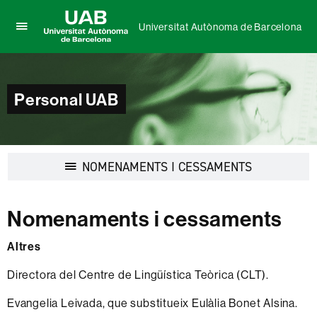
Universitat Autònoma de Barcelona
Prem
UAB
per
Universitat
desplegar
Autònoma
el
de
Personal UAB
menú
Barcelona
de
Universitat
Autònoma
de
Desplegar
NOMENAMENTS I CESSAMENTS
Barcelona
la
navegació
Nomenaments i cessaments
Altres
Directora del Centre de Lingüística Teòrica (CLT).
Evangelia Leivada, que substitueix Eulàlia Bonet Alsina.