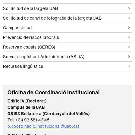
Sol·licitud de la targeta UAB
Sol·licitud de canvi de fotografia de la targeta UAB
Campus virtual
Prevenció de riscos laborals
Reserva d'espais (GERES)
Serveis Logístics i Administració (ASLiA)
Recursos lingüístics
C
Oficina de Coordinació Institucional
o
Edifici A (Rectorat)
Campus de la UAB
n
08193 Bellaterra (Cerdanyola del Vallès)
t
Tel. +34 93 581 43 45
a
o.coordinacio.institucional@uab.cat