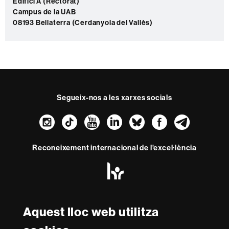
c
Edifici A (Rectorat)
Campus de la UAB
t
08193 Bellaterra (Cerdanyola del Vallès)
e
Segueix-nos a les xarxes socials
Instagram
TikTok
YouTube
LinkedIn
Bluesky
Faceboo
Teleg
Reconeixement internacional de l'excel·lència
HR
Excellence
in
Research
Amb el finançament de
-
Aquest lloc web utilitza
Euraxess