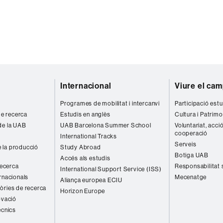
Internacional
Viure el ca
Programes de mobilitat i intercanvi
Participació estu
 de recerca
Estudis en anglès
Cultura i Patrimo
de la UAB
UAB Barcelona Summer School
Voluntariat, acció
cooperació
International Tracks
Serveis
 la producció
Study Abroad
Botiga UAB
Accés als estudis
recerca
Responsabilitat 
International Support Service (ISS)
rnacionals
Mecenatge
Aliança europea ECIU
òries de recerca
Horizon Europe
ovació
ècnics