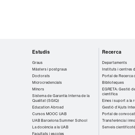
Mapa
Estudis
Recerca
web
Graus
Departaments
Màsters i postgraus
Instituts i centres
Doctorats
Portal de Recerca 
Microcredencials
Biblioteques
Mínors
EGRETA: Gestió de
científica
Sistema de Garantia Interna de la
Qualitat (SGIQ)
Eines i suport a la 
Education Abroad
Gestió d'Ajuts Inte
Cursos MOOC UAB
Portal de convocat
UAB Barcelona Summer School
Transferència i inn
La docència a la UAB
Serveis cientificot
Facultats i escoles