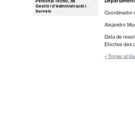
Departament
Personal Tècnic, de
Gestió i d'Administració i
Serveis
Coordinador d
Alejandro M
Data de resol
Efectes des 
< Tornar al lli