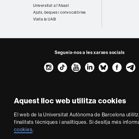
Universitat a l'Abast
Ajuts, beques i convocatòries
Visita la UAB
Segueix-nos a les xarxes socials
Instagram
TikTok
YouTube
LinkedIn
Bluesk
Fac
Sobre
aquest
Aquest lloc web utilitza cookies
web
Avís legal
P
Som una universitat 
El web de la Universitat Autònoma de Barcelona utilit
multidisciplinària i fle
finalitats tècniques i analítiques. Si desitja més infor
del coneixement. La UAB
cookies
.