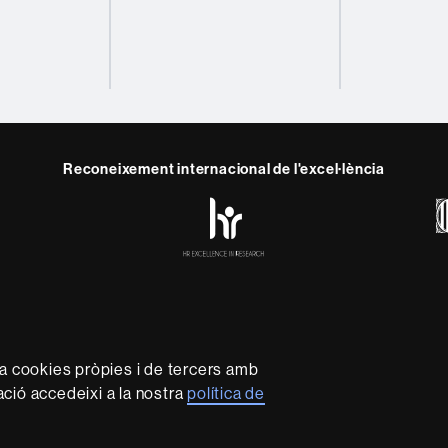
Reconeixement internacional de l'excel·lència
HR
y
ebook
Telegram
Excellence
in
Research
-
Euraxess
rotecció de dades
Sobre el web
Accessibilitat web
Mapa 
capdavantera que imparteix una docència de qualitat i excel·l
za cookies pròpies i de tercers amb
xible, ajustada a les necessitats de la societat i adaptada al
mació accedeixi a la nostra
política de
 és reconeguda internacionalment per la qualitat i el caràc
recerca.