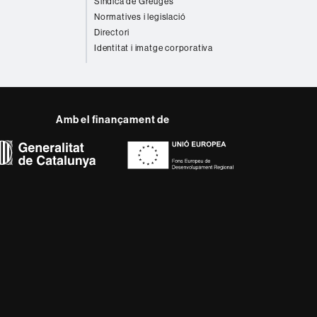
Síndica de Greuges
Normatives i legislació
Directori
Identitat i imatge corporativa
Amb el finançament de
del web UAB
ència, diversificada,
s nous models de l'Europa
ter innovador de la seva