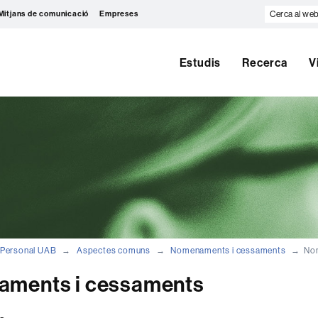
Cerca
Mitjans de comunicació
Empreses
al
web
Estudis
Recerca
V
Personal UAB
Aspectes comuns
Nomenaments i cessaments
No
ments i cessaments