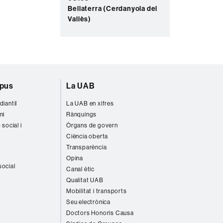
Bellaterra (Cerdanyola del
Vallès)
mpus
La UAB
diantil
La UAB en xifres
ni
Rànquings
 social i
Òrgans de govern
Ciència oberta
Transparència
Opina
social
Canal ètic
Qualitat UAB
Mobilitat i transports
Seu electrònica
Doctors Honoris Causa