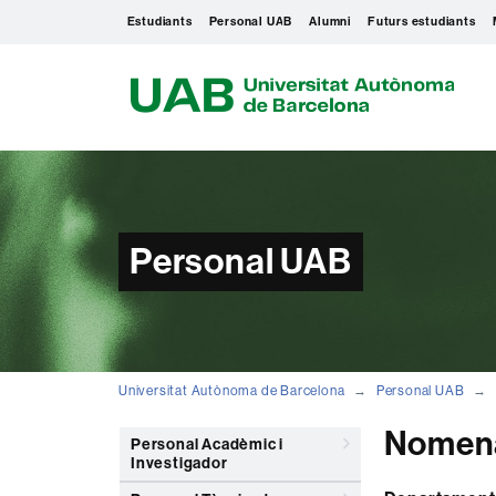
Estudiants
Personal UAB
Alumni
Futurs estudiants
U
A
B
Personal UAB
Universitat Autònoma de Barcelona
Personal UAB
Nomena
Personal Acadèmic i
Investigador