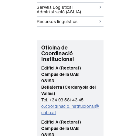
Serveis Logístics i
Administració (ASLiA)
Recursos lingüístics
C
Oficina de
Coordinació
o
Institucional
n
Edifici A (Rectorat)
t
Campus de la UAB
08193
a
Bellaterra (Cerdanyola del
c
Vallès)
t
Tel. +34 93 581 43 45
o.coordinacio.institucional@
e
uab.cat
Edifici A (Rectorat)
Campus de la UAB
08193