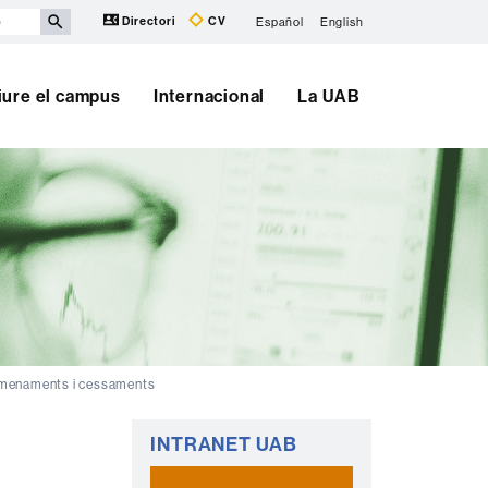
Directori
CV
Español
English
iure el campus
Internacional
La UAB
menaments i cessaments
Informació
INTRANET UAB
complementària