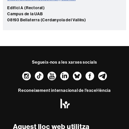
a
c
Edifici A (Rectorat)
Campus de la UAB
t
08193 Bellaterra (Cerdanyola del Vallès)
e
Segueix-nos a les xarxes socials
Instagram
TikTok
YouTube
LinkedIn
Bluesky
Faceboo
Teleg
Reconeixement internacional de l'excel·lència
HR
Excellence
in
Research
Amb el finançament de
-
Aquest lloc web utilitza