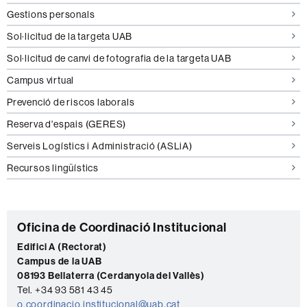
Gestions personals
Sol·licitud de la targeta UAB
Sol·licitud de canvi de fotografia de la targeta UAB
Campus virtual
Prevenció de riscos laborals
Reserva d'espais (GERES)
Serveis Logístics i Administració (ASLiA)
Recursos lingüístics
C
Oficina de Coordinació Institucional
o
Edifici A (Rectorat)
Campus de la UAB
n
08193 Bellaterra (Cerdanyola del Vallès)
t
Tel. +34 93 581 43 45
o.coordinacio.institucional@uab.cat