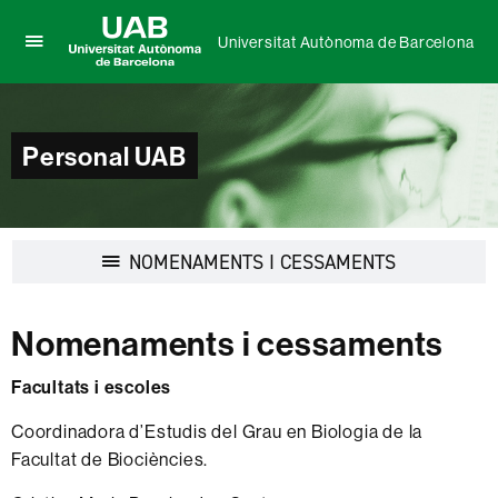
Universitat Autònoma de Barcelona
Prem
UAB
per
Universitat
desplegar
Autònoma
el
de
Personal UAB
menú
Barcelona
de
Universitat
Autònoma
de
Desplegar
NOMENAMENTS I CESSAMENTS
Barcelona
la
navegació
Nomenaments i cessaments
Facultats i escoles
Coordinadora d’Estudis del Grau en Biologia de la
Facultat de Biociències.