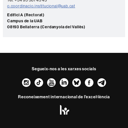
Tel. +34 93 581 43 45
a
o.coordinacio.institucional@uab.cat
c
Edifici A (Rectorat)
Campus de la UAB
t
08193 Bellaterra (Cerdanyola del Vallès)
e
Segueix-nos a les xarxes socials
Instagram
TikTok
YouTube
LinkedIn
Bluesky
Faceboo
Teleg
Reconeixement internacional de l'excel·lència
HR
Excellence
in
Research