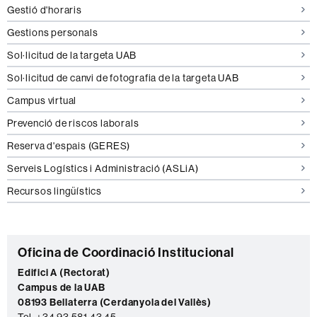
Gestió d'horaris
Gestions personals
Sol·licitud de la targeta UAB
Sol·licitud de canvi de fotografia de la targeta UAB
Campus virtual
Prevenció de riscos laborals
Reserva d'espais (GERES)
Serveis Logístics i Administració (ASLiA)
Recursos lingüístics
C
Oficina de Coordinació Institucional
o
Edifici A (Rectorat)
Campus de la UAB
n
08193 Bellaterra (Cerdanyola del Vallès)
t