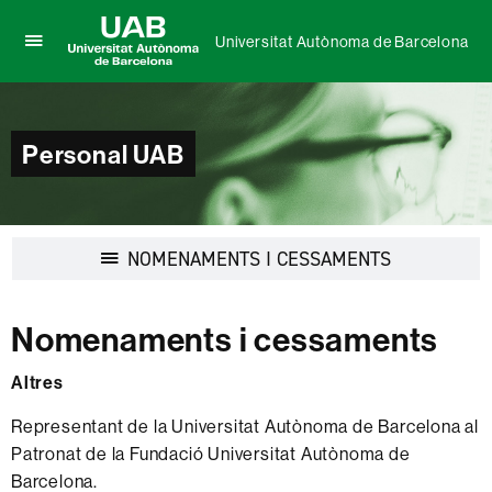
Universitat Autònoma de Barcelona
Prem
UAB
per
Universitat
desplegar
Autònoma
el
de
Personal UAB
menú
Barcelona
de
Universitat
Autònoma
de
Desplegar
NOMENAMENTS I CESSAMENTS
Barcelona
la
navegació
Nomenaments i cessaments
Altres
Representant de la Universitat Autònoma de Barcelona al
Patronat de la Fundació Universitat Autònoma de
Barcelona.