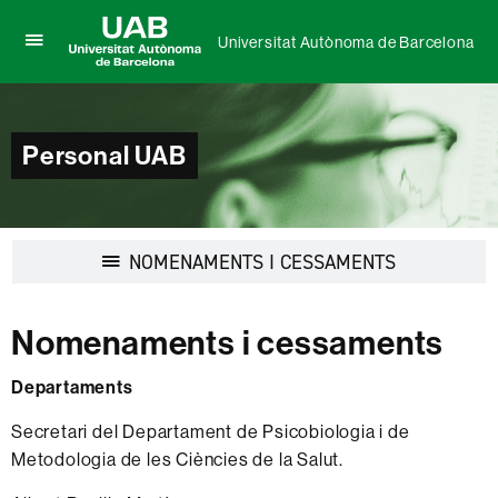
Universitat Autònoma de Barcelona
Prem
UAB
per
Universitat
desplegar
Autònoma
el
de
menú
Personal UAB
Barcelona
de
Universitat
Autònoma
de
Barcelona
Desplegar
NOMENAMENTS I CESSAMENTS
la
navegació
Nomenaments i cessaments
Departaments
Secretari del Departament de Psicobiologia i de
Metodologia de les Ciències de la Salut.