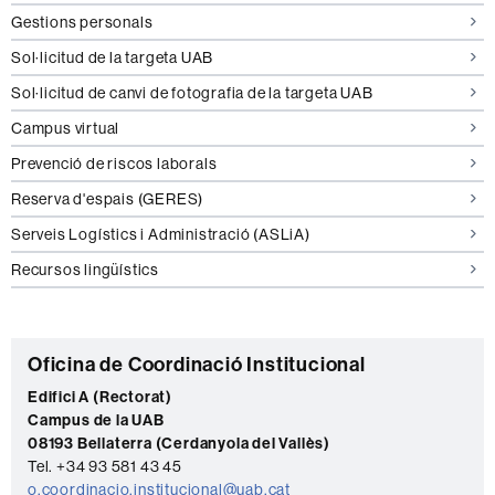
Gestions personals
Sol·licitud de la targeta UAB
Sol·licitud de canvi de fotografia de la targeta UAB
Campus virtual
Prevenció de riscos laborals
Reserva d'espais (GERES)
Serveis Logístics i Administració (ASLiA)
Recursos lingüístics
C
Oficina de Coordinació Institucional
o
Edifici A (Rectorat)
Campus de la UAB
n
08193 Bellaterra (Cerdanyola del Vallès)
t
Tel. +34 93 581 43 45
o.coordinacio.institucional@uab.cat