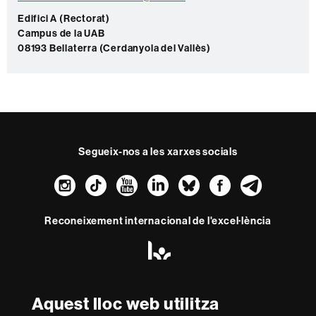
a
c
Edifici A (Rectorat)
Campus de la UAB
t
08193 Bellaterra (Cerdanyola del Vallès)
e
Segueix-nos a les xarxes socials
Instagram
TikTok
YouTube
LinkedIn
Bluesky
Faceboo
Teleg
Reconeixement internacional de l'excel·lència
HR
Excellence
in
Research
-
Aquest lloc web utilitza
Amb el finançament de
Euraxess