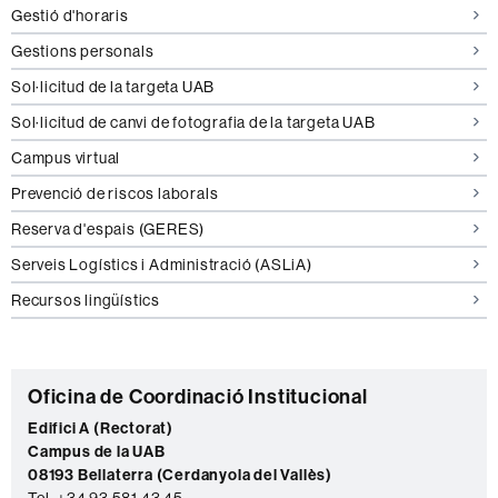
Gestió d'horaris
Gestions personals
Sol·licitud de la targeta UAB
Sol·licitud de canvi de fotografia de la targeta UAB
Campus virtual
Prevenció de riscos laborals
Reserva d'espais (GERES)
Serveis Logístics i Administració (ASLiA)
Recursos lingüístics
C
Oficina de Coordinació Institucional
o
Edifici A (Rectorat)
Campus de la UAB
n
08193 Bellaterra (Cerdanyola del Vallès)
t