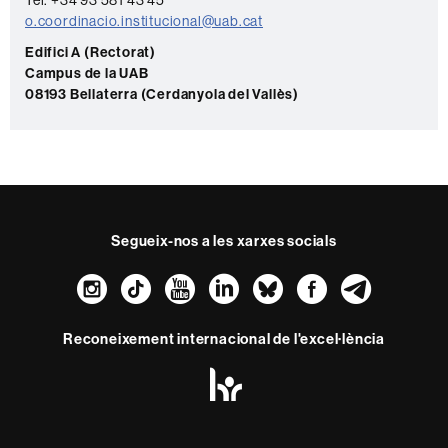
Tel. +34 93 581 43 45
a
o.coordinacio.institucional@uab.cat
c
Edifici A (Rectorat)
Campus de la UAB
t
08193 Bellaterra (Cerdanyola del Vallès)
e
Segueix-nos a les xarxes socials
Instagram
TikTok
YouTube
LinkedIn
Bluesky
Faceboo
Teleg
Reconeixement internacional de l'excel·lència
HR
Excellence
in
Research