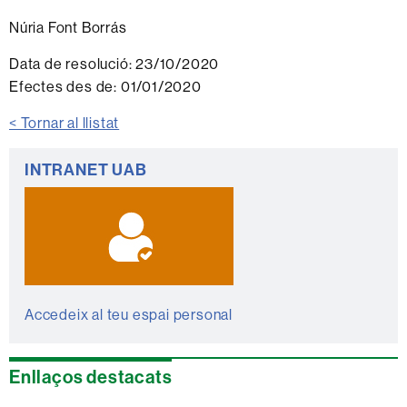
Núria Font Borrás
Data de resolució:
23/10/2020
Efectes des de:
01/01/2020
< Tornar al llistat
Informació
INTRANET UAB
complementària
Accedeix al teu espai personal
Enllaços destacats