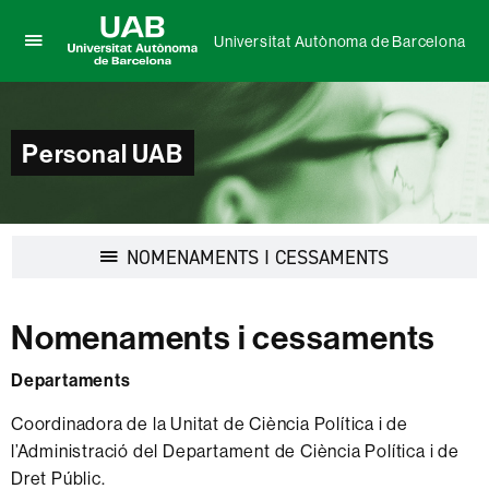
Universitat Autònoma de Barcelona
Prem
UAB
per
Universitat
desplegar
Autònoma
el
de
Personal UAB
menú
Barcelona
de
Universitat
Autònoma
de
Desplegar
NOMENAMENTS I CESSAMENTS
Barcelona
la
navegació
Nomenaments i cessaments
Departaments
Coordinadora de la Unitat de Ciència Política i de
l’Administració del Departament de Ciència Política i de
Dret Públic.