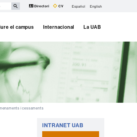
Directori
CV
Español
English
iure el campus
Internacional
La UAB
menaments i cessaments
Informació
INTRANET UAB
complementària