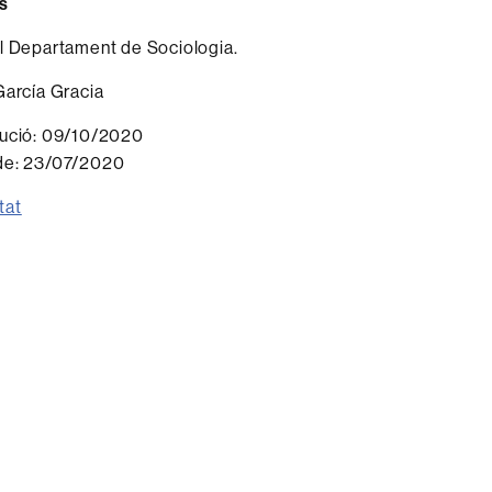
s
l Departament de Sociologia.
García Gracia
ució:
09/10/2020
de:
23/07/2020
stat