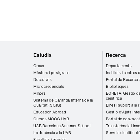
Mapa
Estudis
Recerca
web
Graus
Departaments
Màsters i postgraus
Instituts i centres
Doctorats
Portal de Recerca 
Microcredencials
Biblioteques
Mínors
EGRETA: Gestió de
científica
Sistema de Garantia Interna de la
Qualitat (SGIQ)
Eines i suport a la 
Education Abroad
Gestió d'Ajuts Inte
Cursos MOOC UAB
Portal de convocat
UAB Barcelona Summer School
Transferència i inn
La docència a la UAB
Serveis cientificot
Facultats i escoles