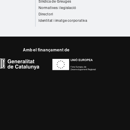
Síndica de Greuges
Normatives i legislació
Directori
Identitat i imatge corporativa
Amb el finançament de
del web UAB
ència, diversificada,
s nous models de l'Europa
ter innovador de la seva