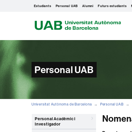
Estudiants
Personal UAB
Alumni
Futurs estudiants
U
A
B
Personal UAB
Universitat Autònoma de Barcelona
Personal UAB
Nomena
Personal Acadèmic i
Investigador