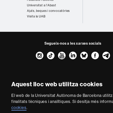
Universitat a l'Abast
Ajuts, beques i convocatòries
Visita la UAB
Segueix-nos a les xarxes socials
Instagram
TikTok
YouTube
LinkedIn
Bluesk
Fac
Sobre
aquest
web
Avís legal
P
Aquest lloc web utilitza cookies
Som una universitat 
El web de la Universitat Autònoma de Barcelona utilit
multidisciplinària i fle
finalitats tècniques i analítiques. Si desitja més infor
del coneixement. La UAB
cookies
.