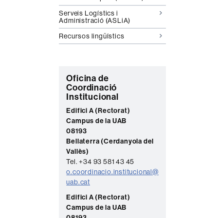
Serveis Logístics i
Administració (ASLiA)
Recursos lingüístics
C
Oficina de
Coordinació
o
Institucional
n
Edifici A (Rectorat)
t
Campus de la UAB
08193
a
Bellaterra (Cerdanyola del
c
Vallès)
t
Tel. +34 93 581 43 45
o.coordinacio.institucional@
e
uab.cat
Edifici A (Rectorat)
Campus de la UAB
08193