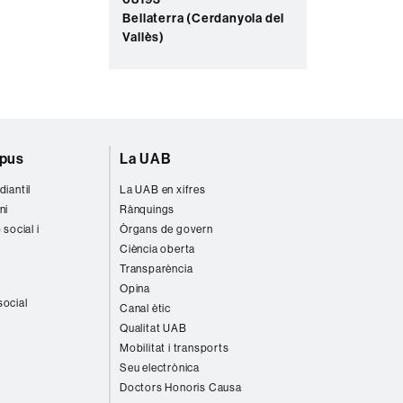
Bellaterra (Cerdanyola del
Vallès)
mpus
La UAB
diantil
La UAB en xifres
ni
Rànquings
 social i
Òrgans de govern
Ciència oberta
Transparència
Opina
social
Canal ètic
Qualitat UAB
Mobilitat i transports
Seu electrònica
Doctors Honoris Causa