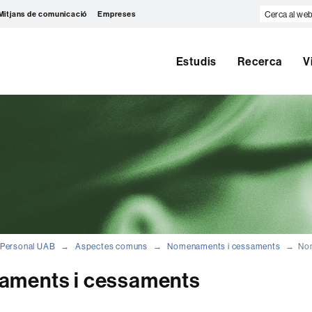
Cerca
Mitjans de comunicació
Empreses
al
web
Estudis
Recerca
V
Personal UAB
Aspectes comuns
Nomenaments i cessaments
No
ments i cessaments