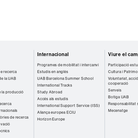
Internacional
Viure el ca
Programes de mobilitat i intercanvi
Participació estu
 de recerca
Estudis en anglès
Cultura i Patrimo
de la UAB
UAB Barcelona Summer School
Voluntariat, acció
cooperació
International Tracks
Serveis
 la producció
Study Abroad
Botiga UAB
Accés als estudis
recerca
Responsabilitat 
International Support Service (ISS)
rnacionals
Mecenatge
Aliança europea ECIU
òries de recerca
Horizon Europe
ovació
ècnics