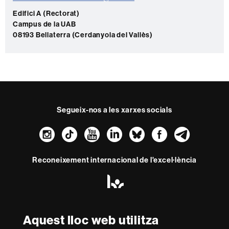
a
c
Edifici A (Rectorat)
Campus de la UAB
t
08193 Bellaterra (Cerdanyola del Vallès)
e
Segueix-nos a les xarxes socials
Instagram
TikTok
YouTube
LinkedIn
Bluesky
Faceboo
Teleg
Reconeixement internacional de l'excel·lència
HR
Excellence
in
Research
-
Aquest lloc web utilitza
Amb el finançament de
Euraxess