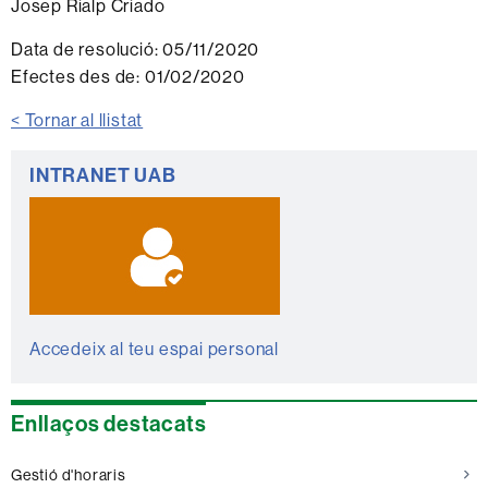
Josep Rialp Criado
Data de resolució:
05/11/2020
Efectes des de:
01/02/2020
< Tornar al llistat
Informació
INTRANET UAB
complementària
Accedeix al teu espai personal
Enllaços destacats
Gestió d'horaris