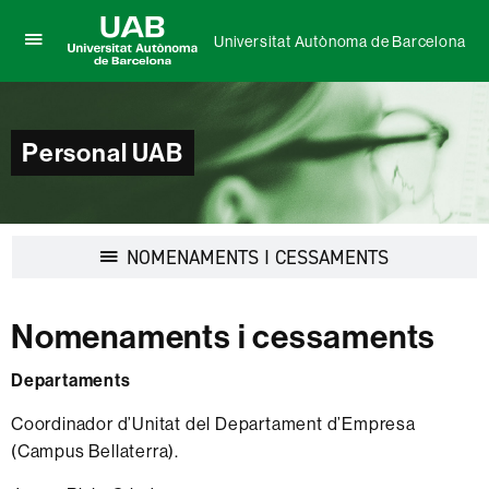
Universitat Autònoma de Barcelona
Prem
UAB
per
Universitat
desplegar
Autònoma
el
de
menú
Personal UAB
Barcelona
de
Universitat
Autònoma
de
Barcelona
Desplegar
NOMENAMENTS I CESSAMENTS
la
navegació
Nomenaments i cessaments
Departaments
Coordinador d’Unitat del Departament d’Empresa
(Campus Bellaterra).