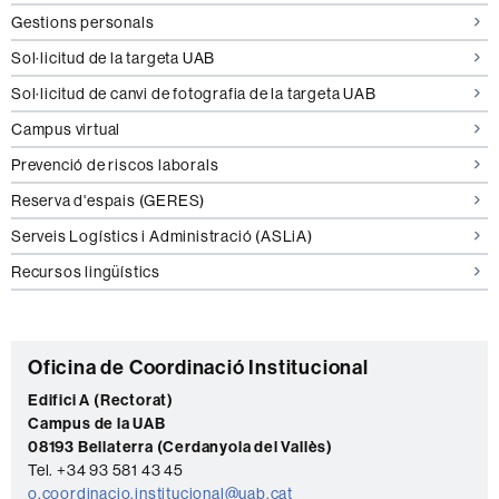
Gestions personals
Sol·licitud de la targeta UAB
Sol·licitud de canvi de fotografia de la targeta UAB
Campus virtual
Prevenció de riscos laborals
Reserva d'espais (GERES)
Serveis Logístics i Administració (ASLiA)
Recursos lingüístics
C
Oficina de Coordinació Institucional
o
Edifici A (Rectorat)
Campus de la UAB
n
08193 Bellaterra (Cerdanyola del Vallès)
t
Tel. +34 93 581 43 45
o.coordinacio.institucional@uab.cat