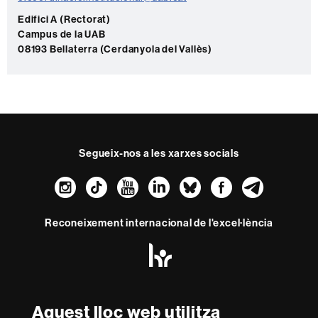
a
c
Edifici A (Rectorat)
Campus de la UAB
t
08193 Bellaterra (Cerdanyola del Vallès)
e
Segueix-nos a les xarxes socials
Instagram
TikTok
YouTube
LinkedIn
Bluesky
Faceboo
Teleg
Reconeixement internacional de l'excel·lència
HR
Excellence
in
Research
Amb el finançament de
-
Aquest lloc web utilitza