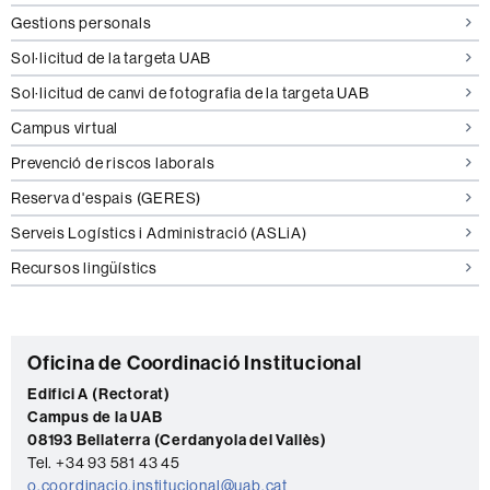
Gestions personals
Sol·licitud de la targeta UAB
Sol·licitud de canvi de fotografia de la targeta UAB
Campus virtual
Prevenció de riscos laborals
Reserva d'espais (GERES)
Serveis Logístics i Administració (ASLiA)
Recursos lingüístics
C
Oficina de Coordinació Institucional
o
Edifici A (Rectorat)
Campus de la UAB
n
08193 Bellaterra (Cerdanyola del Vallès)
t
Tel. +34 93 581 43 45
o.coordinacio.institucional@uab.cat