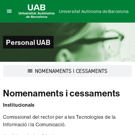
Universitat Autònoma de Barcelona
Prem
UAB
per
Universitat
desplegar
Autònoma
el
de
Personal UAB
menú
Barcelona
de
Universitat
Autònoma
de
Desplegar
NOMENAMENTS I CESSAMENTS
Barcelona
la
navegació
Nomenaments i cessaments
Institucionals
Comissionat del rector per a les Tecnologies de la
Informació i la Comunicació.