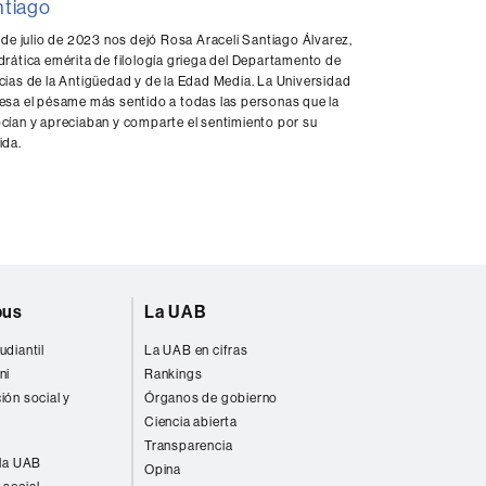
ntiago
1 de julio de 2023 nos dejó Rosa Araceli Santiago Álvarez,
drática emérita de filología griega del Departamento de
cias de la Antigüedad y de la Edad Media. La Universidad
esa el pésame más sentido a todas las personas que la
cían y apreciaban y comparte el sentimiento por su
ida.
pus
La UAB
udiantil
La UAB en cifras
ni
Rankings
ión social y
Órganos de gobierno
Ciencia abierta
Transparencia
 la UAB
Opina