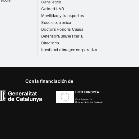
 social
Canal ético
Calidad UAB
Movilidad y transportes
Sede electrónica
Doctors Honoris Causa
Defensora universitaria
Directorio
Identidad e imagen corporativa
Con la financiación de
 del web UAB