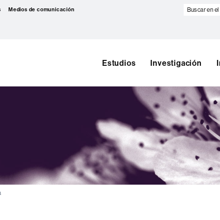
Buscar
s
Medios de comunicación
en
el
web
Estudios
Investigación
a