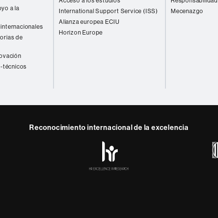
Acceso a los estudios
Responsabilidad
yo a la
International Support Service (ISS)
Mecenazgo
Alianza europea ECIU
internacionales
Horizon Europe
orias de
novación
o-técnicos
Reconocimiento internacional de la excelencia
HR
y
ebook
Telegram
Excellence
in
Research
-
Euraxess
rotección de datos
Sobre el web
Accesibilidad web
Mapa