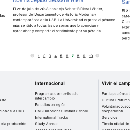
Nos ha dejado Sebastià Riera
Sa
El 22 de julio de 2023 nos dejó Sebastià Riera i Viader,
El 2
profesor del Departamento de Historia Moderna y
das
cate
contemporánea de la UAB. La Universidad expresa el pésame
Cien
más sentido a todas las personas que lo conocían y
expr
apreciaban y comparte el sentimiento por su pérdida.
cono
pérd
1
2
3
4
5
6
7
8
9
10
Internacional
Vivir el cam
Programas de movilidad e
Participación est
intercambio
s de
Cultura i Patrimo
Estudios en inglés
Voluntariado, acc
ación de la UAB
UAB Barcelona Summer School
cooperación
International Tracks
Servicios
e la producción
Study Abroad
Tienda oficial de