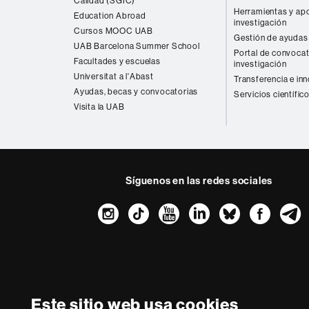
Calidad (SGIC)
Herramientas y apo
Education Abroad
investigación
Cursos MOOC UAB
Gestión de ayudas 
UAB Barcelona Summer School
Portal de convocat
Facultades y escuelas
investigación
Universitat a l'Abast
Transferencia e in
Ayudas, becas y convocatorias
Servicios científic
Visita la UAB
Síguenos en las redes sociales
Instagram
TikTok
YouTube
LinkedIn
Bluesk
Fac
Sobre
esta
web
Aviso legal
P
Este sitio web usa cookies