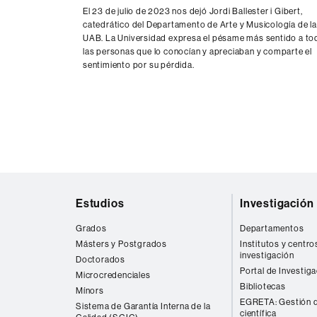
El 23 de julio de 2023 nos dejó Jordi Ballester i Gibert,
catedrático del Departamento de Arte y Musicología de la
UAB. La Universidad expresa el pésame más sentido a to
las personas que lo conocían y apreciaban y comparte el
sentimiento por su pérdida.
Mapa
Estudios
Investigación
web
Grados
Departamentos
Másters y Postgrados
Institutos y centro
investigación
Doctorados
Portal de Investig
Microcredenciales
Bibliotecas
Mínors
EGRETA: Gestión d
Sistema de Garantía Interna de la
científica