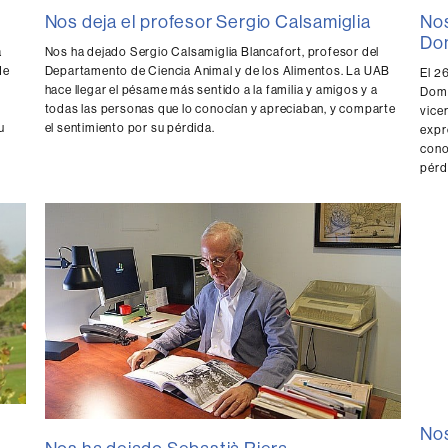
Nos deja el profesor Sergio Calsamiglia
Nos
Do
Nos ha dejado Sergio Calsamiglia Blancafort, profesor del
a
Departamento de Ciencia Animal y de los Alimentos. La UAB
de
El 2
hace llegar el pésame más sentido a la familia y amigos y a
Domí
todas las personas que lo conocían y apreciaban, y comparte
vice
el sentimiento por su pérdida.
u
expr
cono
pérd
Nos