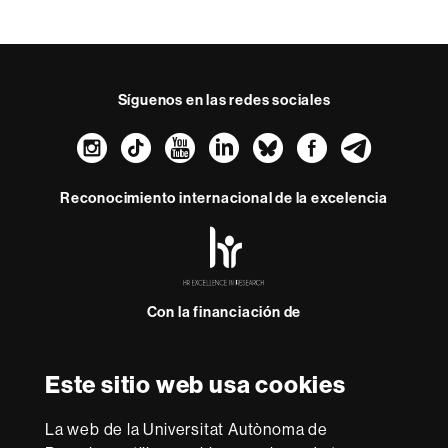
Síguenos en las redes sociales
Instagram
TikTok
YouTube
LinkedIn
Bluesky
Faceboo
Teleg
Reconocimiento internacional de la excelencia
HR
Excellence
in
Research
Con la financiación de
-
Euraxess
Este sitio web usa cookies
Sobre
esta
La web de la Universitat Autònoma de