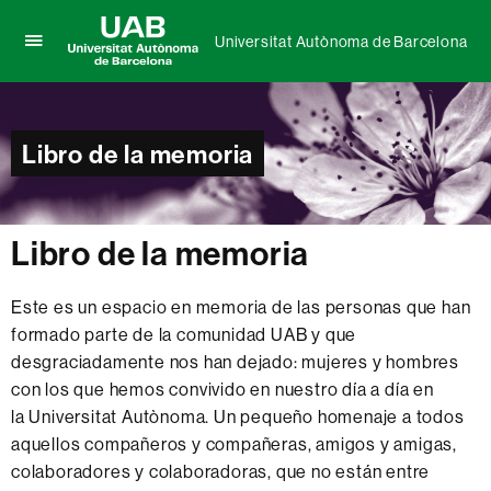
Universitat Autònoma de Barcelona
Clica
UAB
aquí
Universitat
para
Autònoma
desplegar
de
Libro de la memoria
el
Barcelona
menú
de
Universitat
Autònoma
Libro de la memoria
de
Barcelona
Este es un espacio en memoria de las personas que han
formado parte de la comunidad UAB y que
desgraciadamente nos han dejado: mujeres y hombres
con los que hemos convivido en nuestro día a día en
la Universitat Autònoma. Un pequeño homenaje a todos
aquellos compañeros y compañeras, amigos y amigas,
colaboradores y colaboradoras, que no están entre