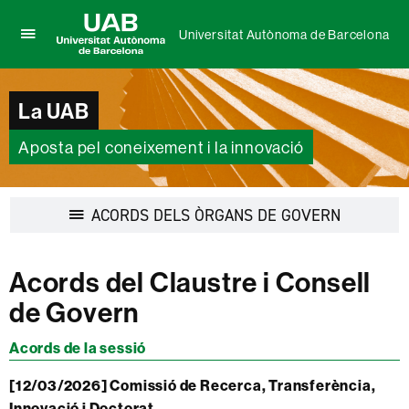
Universitat Autònoma de Barcelona
Prem
UAB
per
Universitat
desplegar
Autònoma
La UAB
el
de
menú
Barcelona
de
Aposta pel coneixement i la innovació
Universitat
Autònoma
de
Desplegar
ACORDS DELS ÒRGANS DE GOVERN
Barcelona
la
navegació
Acords del Claustre i Consell
de Govern
Acords de la sessió
[12/03/2026] Comissió de Recerca, Transferència,
Innovació i Doctorat