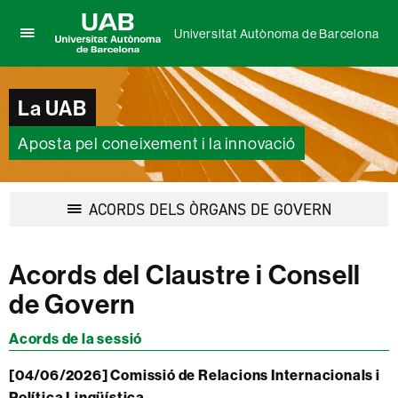
Universitat Autònoma de Barcelona
Prem
UAB
per
Universitat
desplegar
Autònoma
La UAB
el
de
menú
Barcelona
de
Aposta pel coneixement i la innovació
Universitat
Autònoma
de
Desplegar
ACORDS DELS ÒRGANS DE GOVERN
Barcelona
la
navegació
Acords del Claustre i Consell
de Govern
Acords de la sessió
[04/06/2026] Comissió de Relacions Internacionals i
Política Lingüística