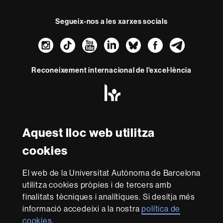
Segueix-nos a les xarxes socials
Instagram
TikTok
YouTube
LinkedIn
Bluesky
Faceboo
Teleg
Reconeixement internacional de l'excel·lència
HR
Excellence
in
Research
Amb el finançament de
-
Aquest lloc web utilitza
Euraxess
cookies
Sobre
El web de la Universitat Autònoma de Barcelona
aquest
utilitza cookies pròpies i de tercers amb
web
Avís legal
Protecció de dades
Sobre el
finalitats tècniques i analítiques. Si desitja més
informació accedeixi a la nostra
política de
web
Accessibilitat web
Mapa del web UAB
cookies
.