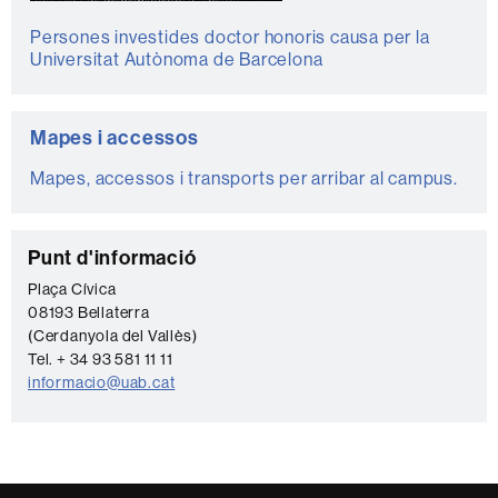
Persones investides doctor honoris causa per la
Universitat Autònoma de Barcelona
Mapes i accessos
Mapes, accessos i transports per arribar al campus.
C
Punt d'informació
o
Plaça Cívica
08193 Bellaterra
n
(Cerdanyola del Vallès)
t
Tel. + 34 93 581 11 11
a
informacio@uab.cat
c
t
e