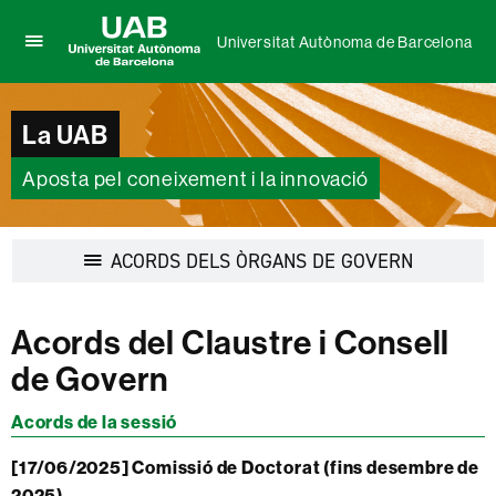
Universitat Autònoma de Barcelona
Prem
UAB
per
Universitat
desplegar
Autònoma
La UAB
el
de
menú
Barcelona
de
Aposta pel coneixement i la innovació
Universitat
Autònoma
de
Desplegar
ACORDS DELS ÒRGANS DE GOVERN
Barcelona
la
navegació
Acords del Claustre i Consell
de Govern
Acords de la sessió
[17/06/2025] Comissió de Doctorat (fins desembre de
2025)