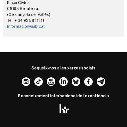
o
Plaça Cívica
08193 Bellaterra
n
(Cerdanyola del Vallès)
t
Tel. + 34 93 581 11 11
a
informacio@uab.cat
c
t
e
Segueix-nos a les xarxes socials
Instagram
TikTok
YouTube
LinkedIn
Bluesky
Faceboo
Teleg
Reconeixement internacional de l'excel·lència
HR
Excellence
in
Research