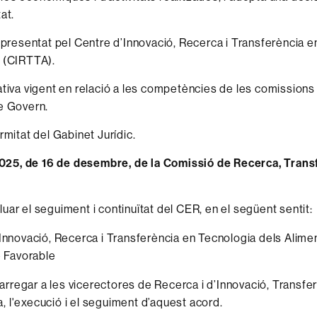
at.
e presentat pel Centre d’Innovació, Recerca i Transferència 
 (CIRTTA).
ativa vigent en relació a les competències de les comission
e Govern.
rmitat del Gabinet Jurídic.
5, de 16 de desembre, de la Comissió de Recerca, Transf
uar el seguiment i continuïtat del CER, en el següent sentit:
Innovació, Recerca i Transferència en Tecnologia dels Alim
 Favorable
rregar a les vicerectores de Recerca i d’Innovació, Transfer
 l'execució i el seguiment d’aquest acord.