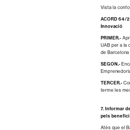
Vista la confo
ACORD 64/202
Innovació
PRIMER.-
Apro
UAB per a la 
de Barcelona
SEGON.-
Enca
Emprenedoria,
TERCER.-
Com
terme les mes
7. Informar d
pels benefici
Atès que el B