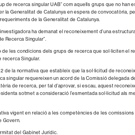
rup de recerca singular UAB” com aquells grups que no han e
r la Generalitat de Catalunya en espera de convocatòria, p
 requeriments de la Generalitat de Catalunya.
investigadora ha demanat el reconeixement d’una estructur
e Recerca Singular”.
ió de les condicions dels grups de recerca que sol·liciten el
 recerca Singular.
 9.2 de la normativa que estableix que la sol·licitud de recon
ca singular requereixen un acord de la Comissió delegada d
èria de recerca, per tal d’aprovar, si escau, aquest reconei
residenta sotmet a consideració l’esmentada sol·licitud als 
ativa vigent en relació a les competències de les comission
e Govern.
rmitat del Gabinet Jurídic.