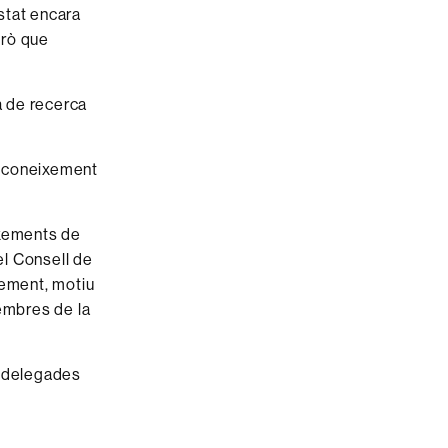
stat encara
erò que
a de recerca
 reconeixement
eixements de
el Consell de
xement, motiu
membres de la
s delegades