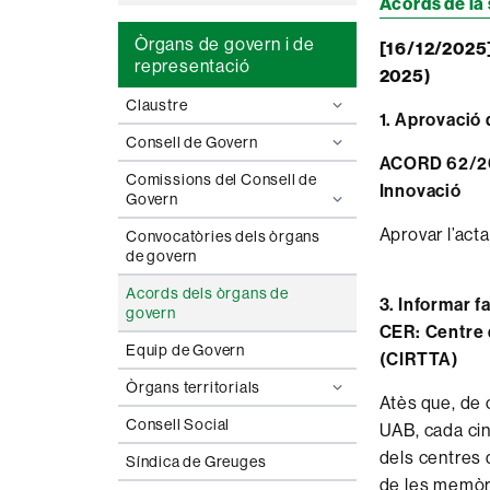
Acords de la
Òrgans de govern i de
[16/12/2025]
representació
2025)
Claustre
1. Aprovació 
Consell de Govern
ACORD 62/202
Comissions del Consell de
Innovació
Govern
Aprovar l’act
Convocatòries dels òrgans
de govern
Acords dels òrgans de
3. Informar f
govern
CER: Centre 
Equip de Govern
(CIRTTA)
Òrgans territorials
Atès que, de c
Consell Social
UAB, cada cin
dels centres 
Síndica de Greuges
de les memòri