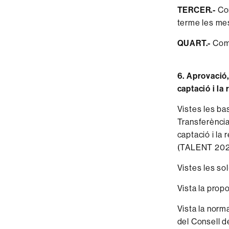
TERCER.-
Com
terme les mes
QUART.-
Comu
6. Aprovació,
captació i l
Vistes les ba
Transferència 
captació i la
(TALENT 202
Vistes les so
Vista la prop
Vista la norm
del Consell d