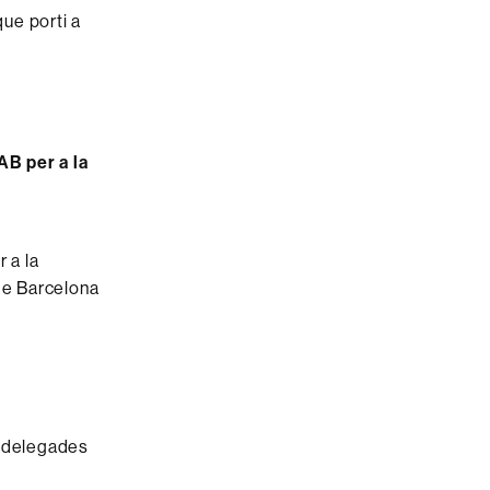
ue porti a
AB per a la
,
 a la
 de Barcelona
s delegades