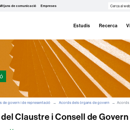
Cerca
Mitjans de comunicació
Empreses
al
web
Estudis
Recerca
V
ió
s de govern i de representació
Acords dels òrgans de govern
Acords 
del Claustre i Consell de Govern