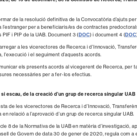
rmar de la resolució definitiva de la Convocatòria d’ajuts pe
a l’estranger per a beneficiaris/es de contractes predoctoral
 PIF i PIP de la UAB. Document 3 (
DOC
) i document 4 (
DOC
rregar a les vicerectores de Recerca i d’Innovació, Transfer
 l'execució i el seguiment d’aquests acords.
unicar els presents acords al vicegerent de Recerca, per ta
ures necessàries per a fer-los efectius.
 si escau, de la creació d’un grup de recerca singular UAB
osta de les vicerectores de Recerca i d’Innovació, Transferèn
en relació a l’aprovació d’un grup de recerca singular UAB.
ticle 8 de la Normativa de la UAB en matèria d’investigació, a
sell de Govern de data 30 de gener de 2020, regula com a 