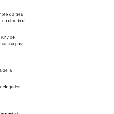
mpte d’altres
 no afectin al
 juny de
conómica para
a de la
s delegades
erència i