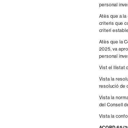
personal inve
Atès que a la
criteris que c
criteri establ
Atès que la C
2025, va apro
personal inve
Vist el llista
Vista la resol
resolució de
Vista la norm
del Consell d
Vista la confo
ACORD 65/202