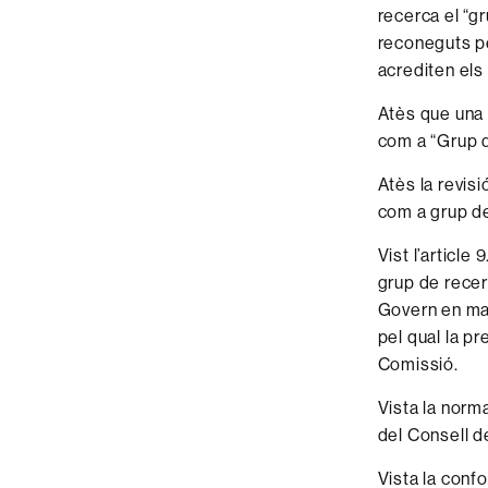
recerca el “g
reconeguts pe
acrediten els
Atès que una 
com a “Grup d
Atès la revis
com a grup de
Vist l’article
grup de recer
Govern en mat
pel qual la p
Comissió.
Vista la norm
del Consell d
Vista la confo