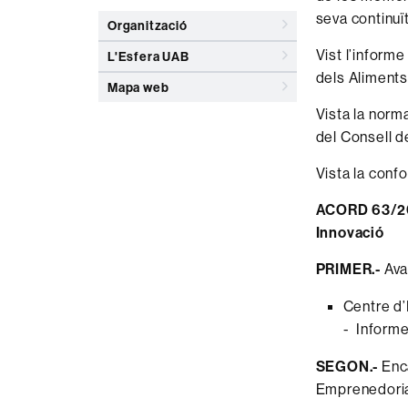
seva continuït
Organització
Vist l’inform
L'Esfera UAB
dels Aliments
Mapa web
Vista la norm
del Consell d
Vista la confo
ACORD 63/202
Innovació
PRIMER.-
Aval
Centre d’
- Informe
SEGON.-
Enca
Emprenedoria,