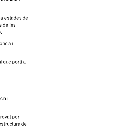
r a estades de
s de les
)
.
ència i
l que porti a
cia i
provat per
estructura de