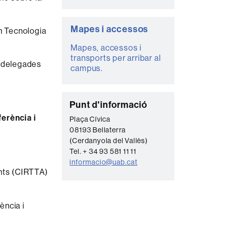
Mapes i accessos
en Tecnologia
Mapes, accessos i
transports per arribar al
s delegades
campus.
C
Punt d'informació
o
erència i
Plaça Cívica
08193 Bellaterra
n
(Cerdanyola del Vallès)
t
Tel. + 34 93 581 11 11
a
informacio@uab.cat
ents (CIRTTA)
c
t
ència i
e