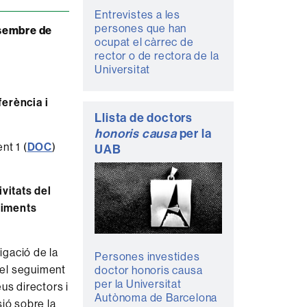
Entrevistes a les
persones que han
esembre de
ocupat el càrrec de
rector o de rectora de la
Universitat
erència i
Llista de doctors
honoris causa
per la
nt 1 (
DOC
)
UAB
ivitats del
liments
igació de la
Persones investides
 el seguiment
doctor honoris causa
per la Universitat
us directors i
Autònoma de Barcelona
ió sobre la