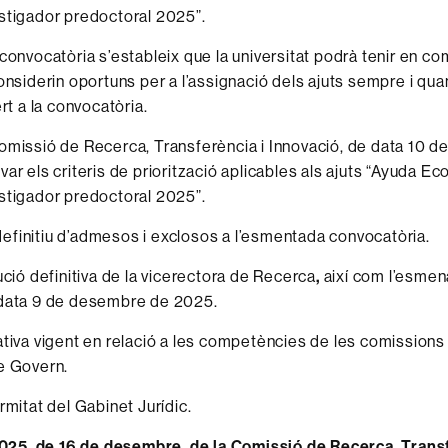
stigador predoctoral 2025”.
 convocatòria s’estableix que la universitat podrà tenir en co
onsiderin oportuns per a l’assignació dels ajuts sempre i quan
ert a la convocatòria.
omissió de Recerca, Transferència i Innovació, de data 10 de
var els criteris de priorització aplicables als ajuts “Ayuda E
stigador predoctoral 2025”.
t definitiu d’admesos i exclosos a l’esmentada convocatòria.
ució definitiva de la vicerectora de Recerca
,
així com l’esmen
 data 9 de desembre de 2025.
ativa vigent en relació a les competències de les comission
e Govern.
rmitat del Gabinet Jurídic.
5, de 16 de desembre, de la Comissió de Recerca, Transf