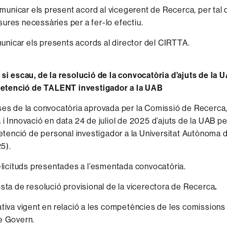
unicar els present acord al vicegerent de Recerca, per tal q
ures necessàries per a fer-lo efectiu.
nicar els presents acords al director del CIRTTA.
 si escau, de la resolució de la convocatòria d’ajuts de la U
a retenció de TALENT investigador a la UAB
ses de la convocatòria aprovada per la Comissió de Recerca
i Innovació en data 24 de juliol de 2025 d’ajuts de la UAB per
 retenció de personal investigador a la Universitat Autònoma
5).
l·licituds presentades a l’esmentada convocatòria.
osta de resolució provisional de la vicerectora de Recerca
.
ativa vigent en relació a les competències de les comission
e Govern.