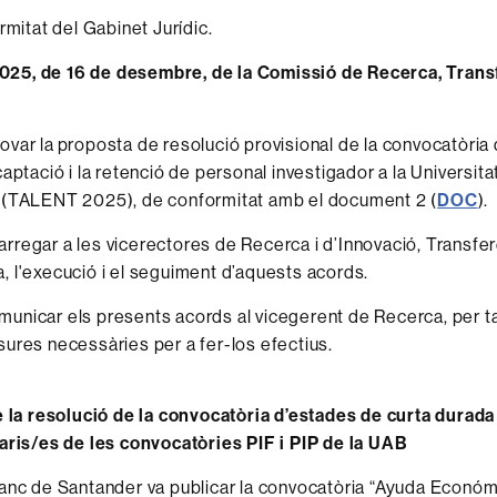
rmitat del Gabinet Jurídic.
5, de 16 de desembre, de la Comissió de Recerca, Transf
var la proposta de resolució provisional de la convocatòria d
captació i la retenció de personal investigador a la Universi
 (TALENT 2025), de conformitat amb el document 2 (
DOC
).
rregar a les vicerectores de Recerca i d’Innovació, Transfer
 l'execució i el seguiment d’aquests acords.
unicar els presents acords al vicegerent de Recerca, per ta
ures necessàries per a fer-los efectius.
e la resolució de la convocatòria d’estades de curta durada
aris/es de les convocatòries PIF i PIP de la UAB
anc de Santander va publicar la convocatòria “Ayuda Económ