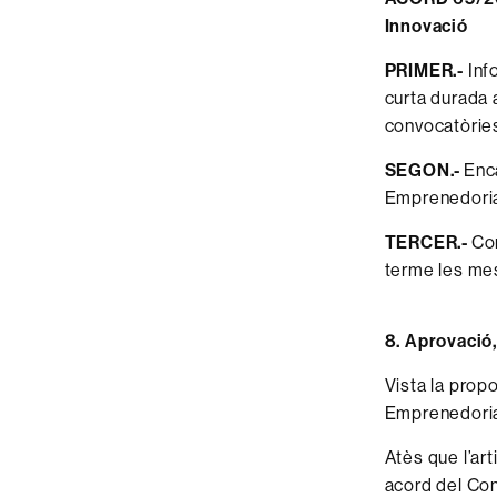
Innovació
PRIMER.-
Info
curta durada 
convocatòries
SEGON.-
Enca
Emprenedoria,
TERCER.-
Com
terme les mes
8. Aprovació,
Vista la prop
Emprenedoria 
Atès que l’ar
acord del Con