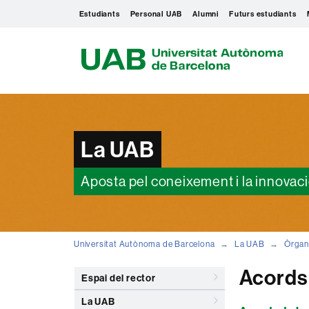
Estudiants
Personal UAB
Alumni
Futurs estudiants
U
A
B
La UAB
Aposta pel coneixement i la innovac
Universitat Autònoma de Barcelona
La UAB
Òrgan
Acords 
Espai del rector
La UAB