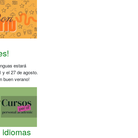
es!
enguas estará
1 y el 27 de agosto.
n buen verano!
e idiomas