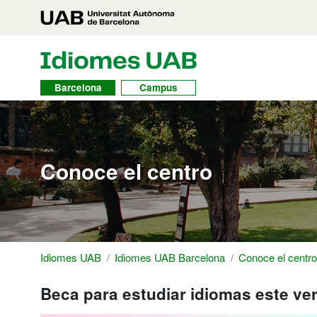
Accede al contenido principal
Acceso directo a las secciones
Ve a la
UAB Idiomas
Toggle navbar
Barcelona
Campus
Conoce el centro
Idiomes UAB
Idiomes UAB Barcelona
Conoce el centro
Beca para estudiar idiomas este ve