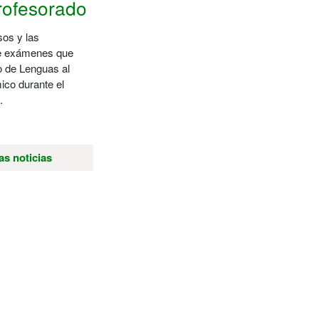
profesorado
sos y las
de exámenes que
io de Lenguas al
ico durante el
.
as noticias