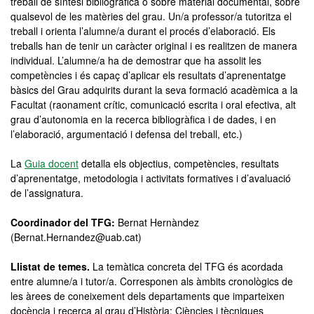
treball de síntesi bibliogràfica o sobre material documental, sobre
qualsevol de les matèries del grau. Un/a professor/a tutoritza el
treball i orienta l’alumne/a durant el procés d’elaboració. Els
treballs han de tenir un caràcter original i es realitzen de manera
individual. L’alumne/a ha de demostrar que ha assolit les
competències i és capaç d’aplicar els resultats d’aprenentatge
bàsics del Grau adquirits durant la seva formació acadèmica a la
Facultat (raonament crític, comunicació escrita i oral efectiva, alt
grau d’autonomia en la recerca bibliogràfica i de dades, i en
l’elaboració, argumentació i defensa del treball, etc.)
La
Guia docent
detalla els objectius, competències, resultats
d’aprenentatge, metodologia i activitats formatives i d’avaluació
de l’assignatura.
Coordinador del TFG:
Bernat Hernàndez
(Bernat.Hernandez@uab.cat)
Llistat de temes.
La temàtica concreta del TFG és acordada
entre alumne/a i tutor/a. Corresponen als àmbits cronològics de
les àrees de coneixement dels departaments que imparteixen
docència i recerca al grau d’Història: Ciències i tècniques