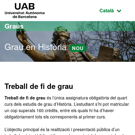
Ves al contingut principal
Ves a la navegació de la pàgina
UAB Universitat Autònoma de Barcelona
Idioma selecci
Català
Graus
Grau en Història
NOU
Grau en Història
Treball de fi de grau
Treball de fi de grau
és l’única assignatura obligatòria del quart
curs dels estudis de grau d’Història. L’estudiant s’hi pot matricular
un cop superats 160 crèdits, entre els quals hi ha d’haver
obligatòriament tots els corresponents al primer curs.
L’objectiu principal és la realització i presentació pública d’un