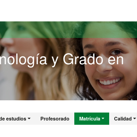
versitat Autònoma de Barcelona
nología y Grado en
minología y Grado 
de estudios
Profesorado
Matrícula
Calidad