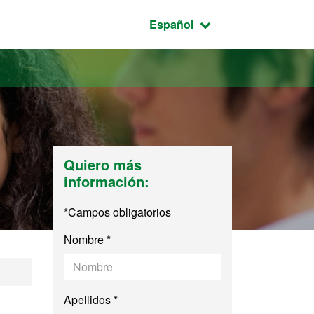
Idioma seleccionado:
Español
Quiero más
información:
*Campos obligatorios
Nombre *
en Derecho
Apellidos *