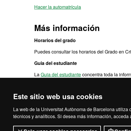
Hacer la automatrícula
Más información
Horarios del grado
Puedes consultar los horarios del Grado en C
Guia del estudiante
La
Guia del estudiante
concentra toda la inform
universitaria.
Este sitio web usa cookies
La web de la Universitat Autònoma de Barcelona utiliza c
Aviso legal
Prot
técnicos y analíticos. Si desea más información, acceda