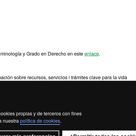
riminología y Grado en Derecho en este
enlace
.
ación sobre recursos, servicios i trámites clave para la vida
ookies propias y de terceros con fines
ección de datos
Sobre el web
Accesibilidad web
Ma
 a nuestra
política de cookies
.
2026 Universitat Autònoma de Barcelona