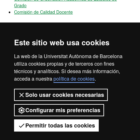
Grado
Comisión de Calidad Docente
OPINA UAB
Canal
abierto de participación que permite hacer llegar
Este sitio web usa cookies
sugerencias, quejas y felicitaciones sobre el funcionamiento de la
UAB
La web de la Universitat Autònoma de Barcelona
utiliza cookies propias y de terceros con fines
técnicos y analíticos. Si desea más información,
acceda a nuestra
política de cookies
.
Aviso legal
Protección de datos
Sobre el web
Solo usar cookies necesarias
Accesibilidad web
Mapa del web UAB
Configurar mis preferencias
2026 Universitat Autònoma de
Barcelona
Permitir todas las cookies
Tienes dudas?
Desplegar el menú móvil