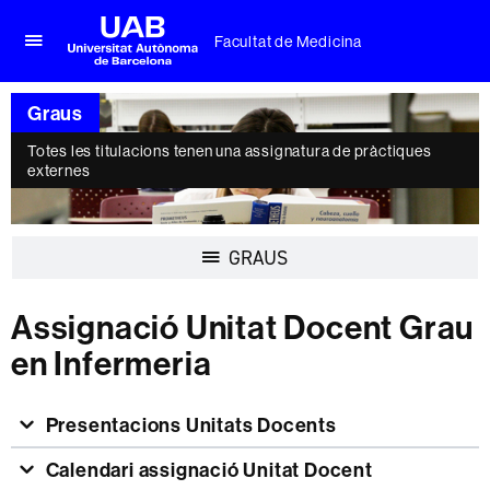
Facultat de Medicina
Prem
UAB
per
Universitat
desplegar
Graus
Autònoma
el
de
menú
Totes les titulacions tenen una assignatura de pràctiques
Barcelona
externes
de
Facultat
de
Medicina
Desplegar
GRAUS
la
navegació
Assignació Unitat Docent Grau
en Infermeria
Presentacions Unitats Docents
Calendari assignació Unitat Docent