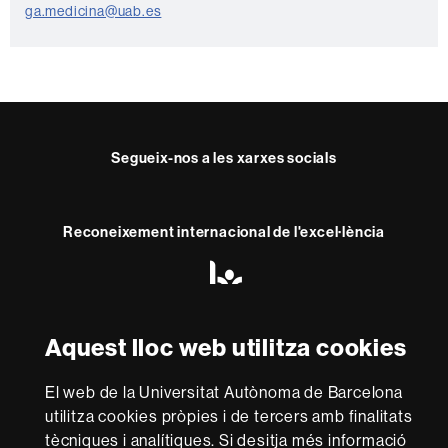
ga.medicina@uab.es
n
t
a
c
t
Segueix-nos a les xarxes socials
e
Reconeixement internacional de l'excel·lència
HR
Excellence
in
Research
Aquest lloc web utilitza cookies
Amb el finançament de
-
Euraxess
El web de la Universitat Autònoma de Barcelona
utilitza cookies pròpies i de tercers amb finalitats
Sobre
tècniques i analítiques. Si desitja més informació