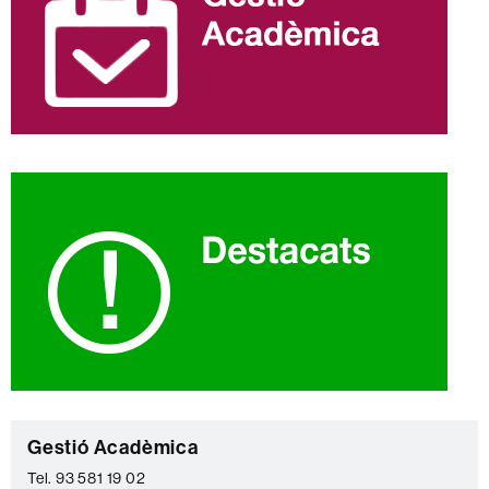
C
Gestió Acadèmica
o
Tel. 93 581 19 02