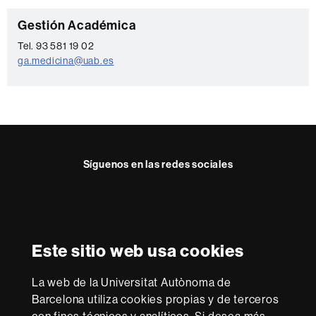
C
Gestión Académica
o
Tel. 93 581 19 02
ga.medicina@uab.es
n
t
a
c
t
Síguenos en las redes sociales
o
Reconocimiento internacional de la excelencia
HR
Este sitio web usa cookies
Excellence
in
Research
La web de la Universitat Autònoma de
-
Con la financiación de
Barcelona utiliza cookies propias y de terceros
Euraxess