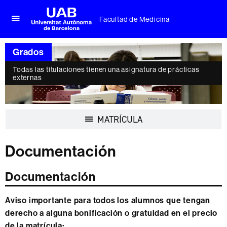
Facultad de Medicina
Clica
UAB
aquí
Universitat
para
Grados
Autònoma
desplegar
de
el
Todas las titulaciones tienen una asignatura de prácticas
Barcelona
menú
externas
de
Facultad
de
Medicina
Desplegar
MATRÍCULA
la
navegación
Documentación
Documentación
Aviso importante para todos los alumnos que tengan
derecho a alguna bonificación o gratuidad en el precio
de la matrícula: