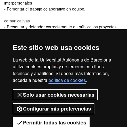
interpersonales
- Fomentar el trabajo colaborativo en equipo.
comunicativas
- Presentar y defender correctamente en público los proyectos
personales o colectivos.
Este sitio web usa cookies
Título que se obtiene
La web de la Universitat Autònoma de Barcelona
Diploma de Especialización en Técnicas de Investigación Social
utiliza cookies propias y de terceros con fines
técnicos y analíticos. Si desea más información,
acceda a nuestra
política de cookies
.
Inicio
Aviso legal
Protección de datos
Solo usar cookies necesarias
Sobre el web
Accesibilidad web
Configurar mis preferencias
2026 Universitat Autònoma de
Barcelona
Permitir todas las cookies