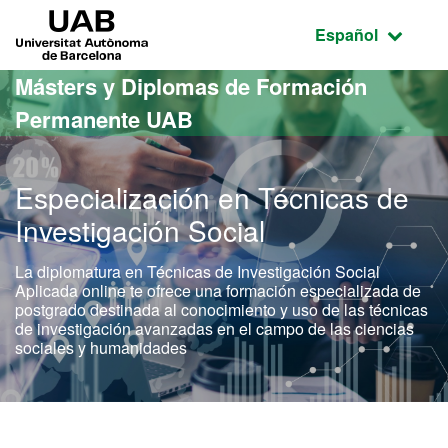
Acceso al contenido principal
Acceso a la navegación de la página
UAB Universitat Autònoma de Barcelona
Idioma seleccio
Español
Másters y Diplomas de Formación
Permanente UAB
Especialización en Técnicas de
Investigación Social
La diplomatura en Técnicas de Investigación Social
Aplicada online te ofrece una formación especializada de
postgrado destinada al conocimiento y uso de las técnicas
de investigación avanzadas en el campo de las ciencias
sociales y humanidades